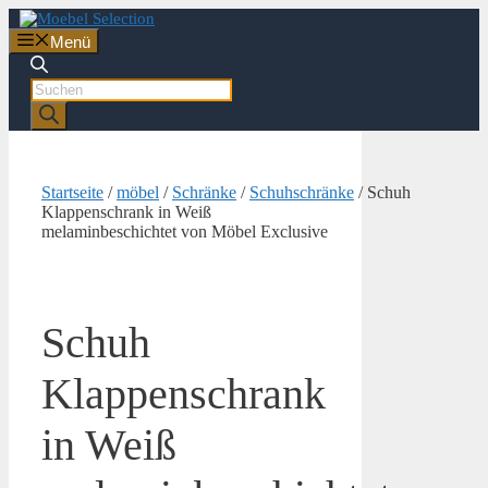
Zum
Inhalt
Menü
springen
Products
search
Startseite
/
möbel
/
Schränke
/
Schuhschränke
/ Schuh
Klappenschrank in Weiß
melaminbeschichtet von Möbel Exclusive
Schuh
Klappenschrank
in Weiß