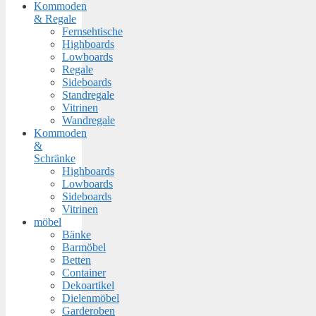
Kommoden
& Regale
Fernsehtische
Highboards
Lowboards
Regale
Sideboards
Standregale
Vitrinen
Wandregale
Kommoden
&
Schränke
Highboards
Lowboards
Sideboards
Vitrinen
möbel
Bänke
Barmöbel
Betten
Container
Dekoartikel
Dielenmöbel
Garderoben