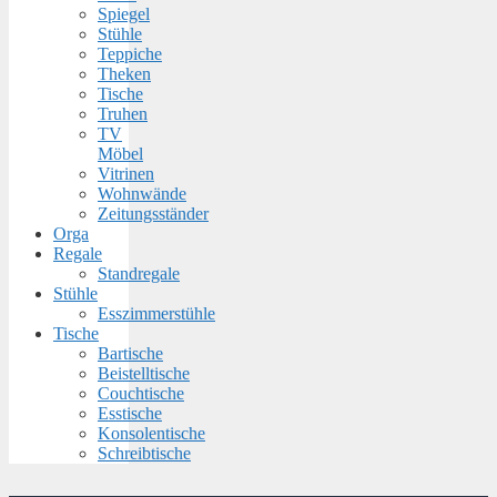
Spiegel
Stühle
Teppiche
Theken
Tische
Truhen
TV
Möbel
Vitrinen
Wohnwände
Zeitungsständer
Orga
Regale
Standregale
Stühle
Esszimmerstühle
Tische
Bartische
Beistelltische
Couchtische
Esstische
Konsolentische
Schreibtische