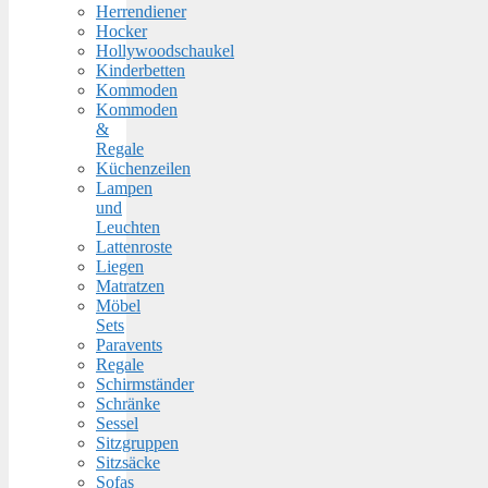
Herrendiener
Hocker
Hollywoodschaukel
Kinderbetten
Kommoden
Kommoden
&
Regale
Küchenzeilen
Lampen
und
Leuchten
Lattenroste
Liegen
Matratzen
Möbel
Sets
Paravents
Regale
Schirmständer
Schränke
Sessel
Sitzgruppen
Sitzsäcke
Sofas