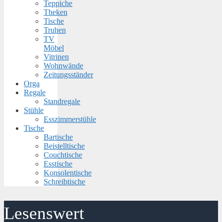
Teppiche
Theken
Tische
Truhen
TV
Möbel
Vitrinen
Wohnwände
Zeitungsständer
Orga
Regale
Standregale
Stühle
Esszimmerstühle
Tische
Bartische
Beistelltische
Couchtische
Esstische
Konsolentische
Schreibtische
Lesenswert