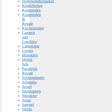
Hollywoodschaukel
Kinderbetten
Kommoden
Kommoden
&
Regale
Küchenzeilen
Lampen
und
Leuchten
Lattenroste
Liegen
Matratzen
Möbel
Sets
Paravents
Regale
Schirmständer
Schränke
Sessel
Sitzgruppen
Sitzsäcke
Sofas
Spiegel
Stühle