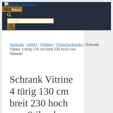
Zum
Inhalt
Menü
springen
Products
search
Startseite
/
möbel
/
Vitrinen
/
Vitrinenschränke
/ Schrank
Vitrine 4 türig 130 cm breit 230 hoch von
Stilando
Schrank Vitrine
4 türig 130 cm
breit 230 hoch