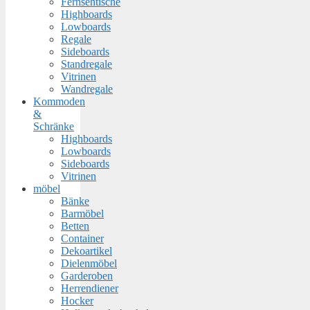
Fernsehtische
Highboards
Lowboards
Regale
Sideboards
Standregale
Vitrinen
Wandregale
Kommoden
&
Schränke
Highboards
Lowboards
Sideboards
Vitrinen
möbel
Bänke
Barmöbel
Betten
Container
Dekoartikel
Dielenmöbel
Garderoben
Herrendiener
Hocker