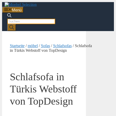
Zum
Inhalt
Menü
springen
Products
search
Startseite
/
möbel
/
Sofas
/
Schlafsofas
/ Schlafsofa
in Türkis Webstoff von TopDesign
Schlafsofa in
Türkis Webstoff
von TopDesign