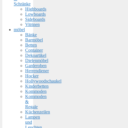
Schränke
Highboards
Lowboards
Sideboards
Vitrinen
möbel
Bänke
Barmöbel
Betten
Container
Dekoartikel
Dielenmöbel
Garderoben
Herrendiener
Hocker
Hollywoodschaukel
Kinderbetten
Kommoden
Kommoden
&
Regale
Küchenzeilen
Lampen
und
Leuchten