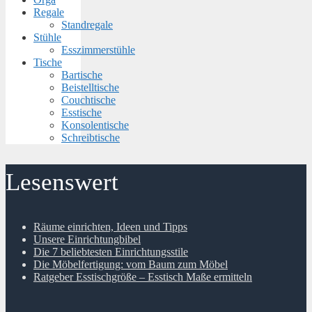
Regale
Standregale
Stühle
Esszimmerstühle
Tische
Bartische
Beistelltische
Couchtische
Esstische
Konsolentische
Schreibtische
Lesenswert
Räume einrichten, Ideen und Tipps
Unsere Einrichtungbibel
Die 7 beliebtesten Einrichtungsstile
Die Möbelfertigung: vom Baum zum Möbel
Ratgeber Esstischgröße – Esstisch Maße ermitteln