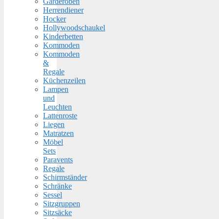
Garderoben
Herrendiener
Hocker
Hollywoodschaukel
Kinderbetten
Kommoden
Kommoden
&
Regale
Küchenzeilen
Lampen
und
Leuchten
Lattenroste
Liegen
Matratzen
Möbel
Sets
Paravents
Regale
Schirmständer
Schränke
Sessel
Sitzgruppen
Sitzsäcke