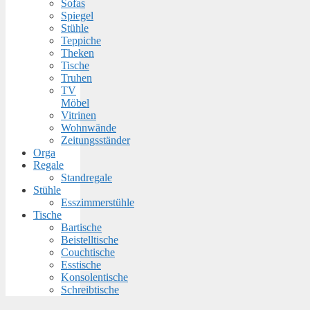
Sofas
Spiegel
Stühle
Teppiche
Theken
Tische
Truhen
TV
Möbel
Vitrinen
Wohnwände
Zeitungsständer
Orga
Regale
Standregale
Stühle
Esszimmerstühle
Tische
Bartische
Beistelltische
Couchtische
Esstische
Konsolentische
Schreibtische