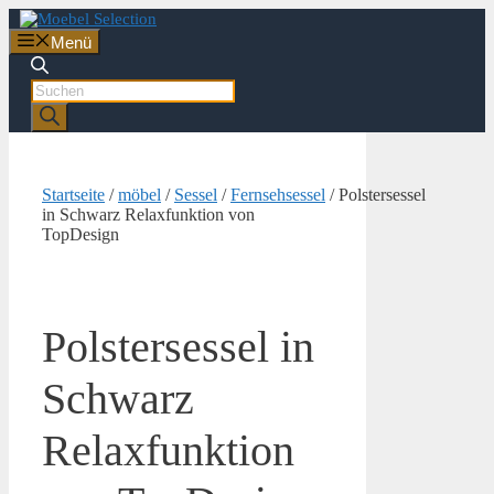
Zum
Inhalt
Menü
springen
Products
search
Startseite
/
möbel
/
Sessel
/
Fernsehsessel
/ Polstersessel
in Schwarz Relaxfunktion von
TopDesign
Polstersessel in
Schwarz
Relaxfunktion