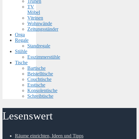
Truhen
TV
Möbel
Vitrinen
Wohnwände
Zeitungsständer
Orga
Regale
Standregale
Stühle
Esszimmerstühle
Tische
Bartische
Beistelltische
Couchtische
Esstische
Konsolentische
Schreibtische
Lesenswert
Räume einrichten, Ideen und Tipps