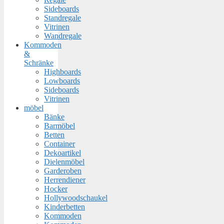
Sideboards
Standregale
Vitrinen
Wandregale
Kommoden
&
Schränke
Highboards
Lowboards
Sideboards
Vitrinen
möbel
Bänke
Barmöbel
Betten
Container
Dekoartikel
Dielenmöbel
Garderoben
Herrendiener
Hocker
Hollywoodschaukel
Kinderbetten
Kommoden