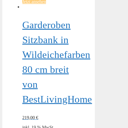
Jetzt ansehen
Garderoben
Sitzbank in
Wildeichefarben
80 cm breit
von
BestLivingHome
219,00
€
inkl. 19 % MwSt.