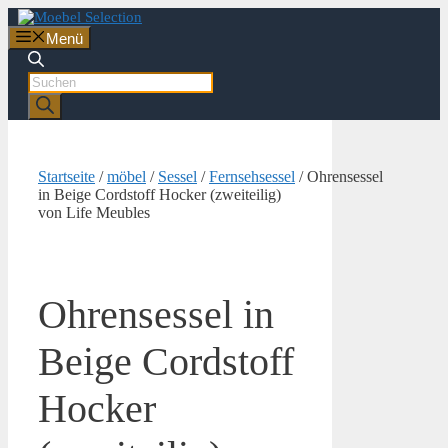
Zum
Inhalt
Menü
springen
Products
search
Startseite
/
möbel
/
Sessel
/
Fernsehsessel
/ Ohrensessel
in Beige Cordstoff Hocker (zweiteilig)
von Life Meubles
Ohrensessel in
Beige Cordstoff
Hocker