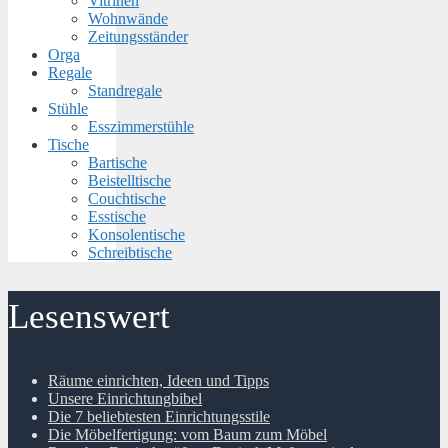
Vitrinen
Wohnwände
Zeitungsständer
Orga
Regale
Standregale
Stühle
Esszimmerstühle
Tische
Bartische
Beistelltische
Couchtische
Esstische
Konsolentische
Schreibtische
Lesenswert
Räume einrichten, Ideen und Tipps
Unsere Einrichtungbibel
Die 7 beliebtesten Einrichtungsstile
Die Möbelfertigung: vom Baum zum Möbel