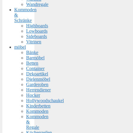
Wandregale
Kommoden
&
Schränke
Highboards
Lowboards
Sideboards
Vitrinen
möbel
Bänke
Barmöbel
Betten
Container
Dekoartikel
Dielenmöbel
Garderoben
Herrendiener
Hocker
Hollywoodschaukel
Kinderbetten
Kommoden
Kommoden
&
Regale
Küchenzeilen