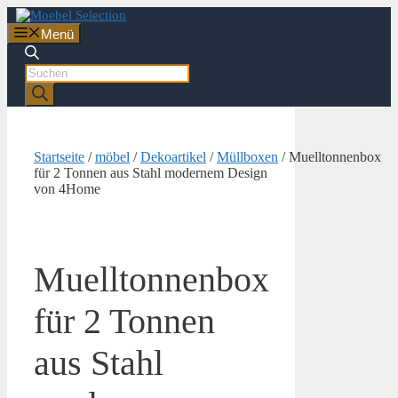
Zum
Inhalt
Menü
springen
Products
search
Startseite
/
möbel
/
Dekoartikel
/
Müllboxen
/ Muelltonnenbox
für 2 Tonnen aus Stahl modernem Design
von 4Home
Muelltonnenbox
für 2 Tonnen
aus Stahl