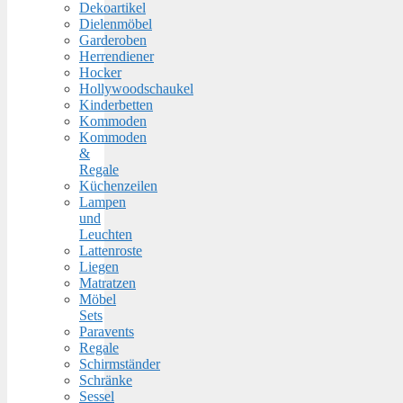
Dekoartikel
Dielenmöbel
Garderoben
Herrendiener
Hocker
Hollywoodschaukel
Kinderbetten
Kommoden
Kommoden
&
Regale
Küchenzeilen
Lampen
und
Leuchten
Lattenroste
Liegen
Matratzen
Möbel
Sets
Paravents
Regale
Schirmständer
Schränke
Sessel