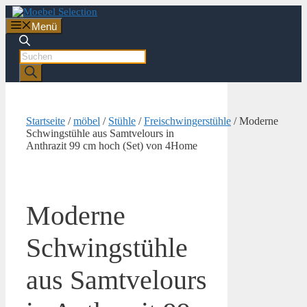
Zum
Inhalt
Menü
springen
Products
search
Startseite
/
möbel
/
Stühle
/
Freischwingerstühle
/ Moderne
Schwingstühle aus Samtvelours in
Anthrazit 99 cm hoch (Set) von 4Home
Moderne
Schwingstühle
aus Samtvelours