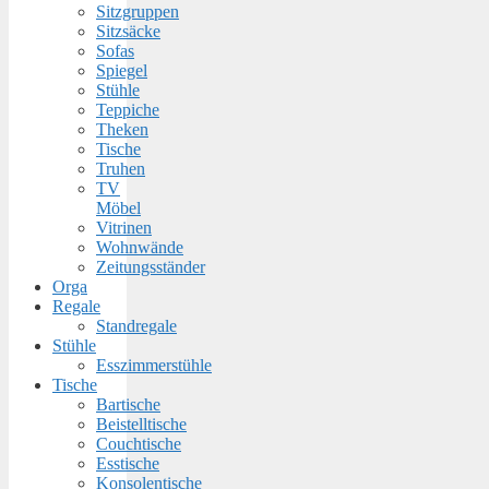
Sitzgruppen
Sitzsäcke
Sofas
Spiegel
Stühle
Teppiche
Theken
Tische
Truhen
TV
Möbel
Vitrinen
Wohnwände
Zeitungsständer
Orga
Regale
Standregale
Stühle
Esszimmerstühle
Tische
Bartische
Beistelltische
Couchtische
Esstische
Konsolentische