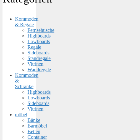
Kommoden
& Regale
Fernsehtische
Highboards
Lowboards
Regale
Sideboards
Standregale
Vitrinen
Wandregale
Kommoden
&
Schränke
Highboards
Lowboards
Sideboards
Vitrinen
möbel
Bänke
Barmöbel
Betten
Container