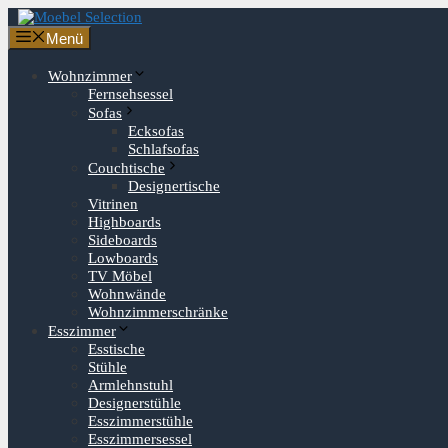
Zum
Inhalt
Menü
springen
Wohnzimmer
Fernsehsessel
Sofas
Ecksofas
Schlafsofas
Couchtische
Designertische
Vitrinen
Highboards
Sideboards
Lowboards
TV Möbel
Wohnwände
Wohnzimmerschränke
Esszimmer
Esstische
Stühle
Armlehnstuhl
Designerstühle
Esszimmerstühle
Esszimmersessel