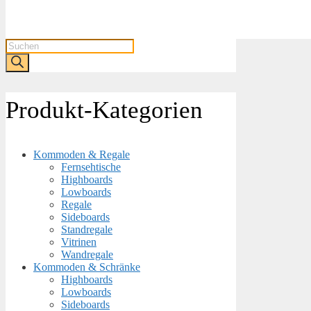
Products
search
Produkt-Kategorien
Kommoden & Regale
Fernsehtische
Highboards
Lowboards
Regale
Sideboards
Standregale
Vitrinen
Wandregale
Kommoden & Schränke
Highboards
Lowboards
Sideboards