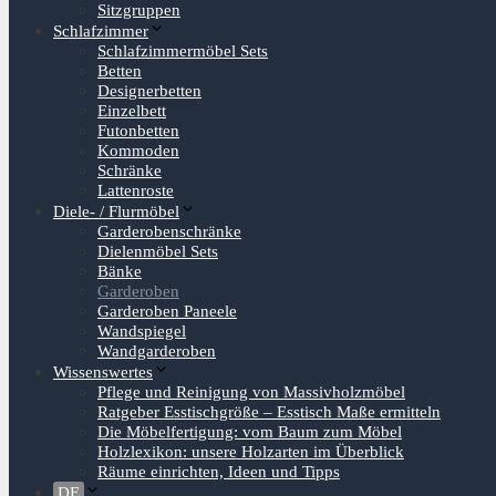
Sitzgruppen
Schlafzimmer
Schlafzimmermöbel Sets
Betten
Designerbetten
Einzelbett
Futonbetten
Kommoden
Schränke
Lattenroste
Diele- / Flurmöbel
Garderobenschränke
Dielenmöbel Sets
Bänke
Garderoben
Garderoben Paneele
Wandspiegel
Wandgarderoben
Wissenswertes
Pflege und Reinigung von Massivholzmöbel
Ratgeber Esstischgröße – Esstisch Maße ermitteln
Die Möbelfertigung: vom Baum zum Möbel
Holzlexikon: unsere Holzarten im Überblick
Räume einrichten, Ideen und Tipps
DE