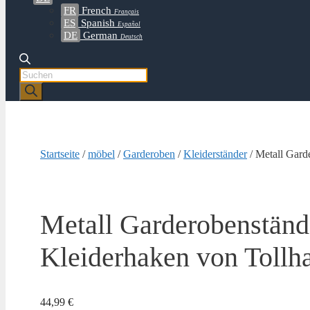
FR
French
Français
ES
Spanish
Español
DE
German
Deutsch
Products
search
Startseite
/
möbel
/
Garderoben
/
Kleiderständer
/ Metall Gard
Metall Garderobenstände
Kleiderhaken von Tollh
44,99
€