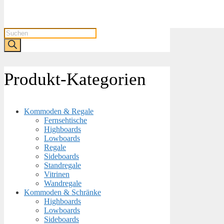
Products
search
Produkt-Kategorien
Kommoden & Regale
Fernsehtische
Highboards
Lowboards
Regale
Sideboards
Standregale
Vitrinen
Wandregale
Kommoden & Schränke
Highboards
Lowboards
Sideboards