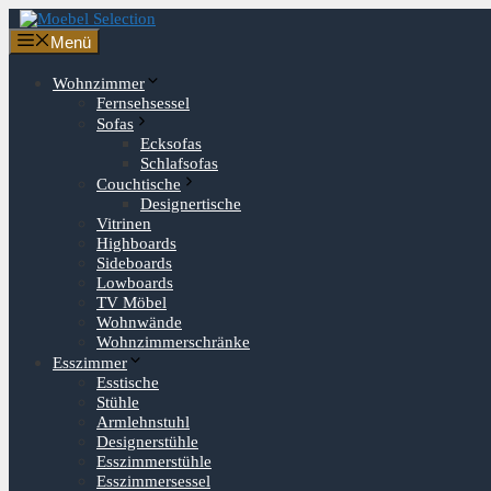
Zum
Inhalt
Menü
springen
Wohnzimmer
Fernsehsessel
Sofas
Ecksofas
Schlafsofas
Couchtische
Designertische
Vitrinen
Highboards
Sideboards
Lowboards
TV Möbel
Wohnwände
Wohnzimmerschränke
Esszimmer
Esstische
Stühle
Armlehnstuhl
Designerstühle
Esszimmerstühle
Esszimmersessel