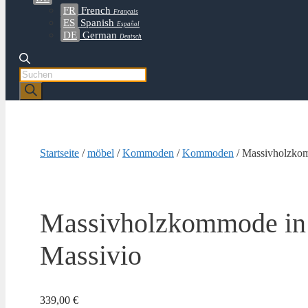
FR
French
Français
ES
Spanish
Español
DE
German
Deutsch
Products
search
Startseite
/
möbel
/
Kommoden
/
Kommoden
/ Massivholzkom
Massivholzkommode in 
Massivio
339,00
€