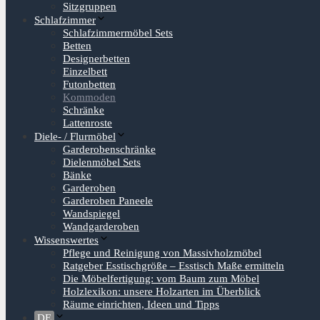
Sitzgruppen
Schlafzimmer
Schlafzimmermöbel Sets
Betten
Designerbetten
Einzelbett
Futonbetten
Kommoden
Schränke
Lattenroste
Diele- / Flurmöbel
Garderobenschränke
Dielenmöbel Sets
Bänke
Garderoben
Garderoben Paneele
Wandspiegel
Wandgarderoben
Wissenswertes
Pflege und Reinigung von Massivholzmöbel
Ratgeber Esstischgröße – Esstisch Maße ermitteln
Die Möbelfertigung: vom Baum zum Möbel
Holzlexikon: unsere Holzarten im Überblick
Räume einrichten, Ideen und Tipps
DE