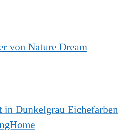
fer von Nature Dream
 in Dunkelgrau Eichefarben
vingHome