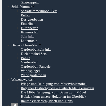
Sitzgruppen
Schlafzimmer
Schlafzimmermöbel Sets
Betten
Designerbetten
Einzelbett
Futonbetten
Kommoden
Schränke
Lattenroste
Diele- / Flurmöbel
Garderobenschränke
Dielenmöbel Sets
Bänke
Garderoben
Garderoben Paneele
Wandspiegel
Wandgarderoben
Wissenswertes
Pflege und Reinigung von Massivholzmöbel
Ratgeber Esstischgröße – Esstisch Maße ermitteln
Die Möbelfertigung: vom Baum zum Möbel
Holzlexikon: unsere Holzarten im Überblick
Räume einrichten, Ideen und Tipps
DE