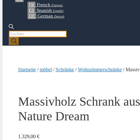
FR
French
Français
ES
Spanish
Español
DE
German
Deutsch
Products
search
Startseite
/
möbel
/
Schränke
/
Wohnzimmerschränke
/ Massiv
Massivholz Schrank au
Nature Dream
1.329,00
€