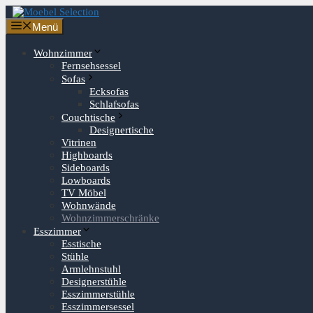
Zum
Inhalt
Menü
springen
Wohnzimmer
Fernsehsessel
Sofas
Ecksofas
Schlafsofas
Couchtische
Designertische
Vitrinen
Highboards
Sideboards
Lowboards
TV Möbel
Wohnwände
Wohnzimmerschränke
Esszimmer
Esstische
Stühle
Armlehnstuhl
Designerstühle
Esszimmerstühle
Esszimmersessel