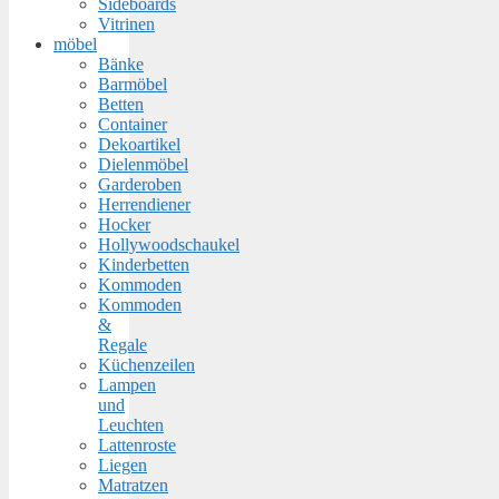
Sideboards
Vitrinen
möbel
Bänke
Barmöbel
Betten
Container
Dekoartikel
Dielenmöbel
Garderoben
Herrendiener
Hocker
Hollywoodschaukel
Kinderbetten
Kommoden
Kommoden
&
Regale
Küchenzeilen
Lampen
und
Leuchten
Lattenroste
Liegen
Matratzen