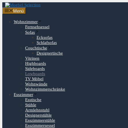
Zum
Inhalt
Menü
springen
Wohnzimmer
Fernsehsessel
Sofas
Ecksofas
Schlafsofas
Couchtische
Designertische
Vitrinen
Highboards
Sideboards
Lowboards
TV Möbel
Wohnwände
Wohnzimmerschränke
Esszimmer
Esstische
Stühle
Armlehnstuhl
Designerstühle
Esszimmerstühle
Esszimmersessel