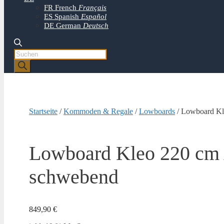
FR
French
Français
ES
Spanish
Español
DE
German
Deutsch
Products
search
Startseite
/
Kommoden & Regale
/
Lowboards
/ Lowboard Kl
Lowboard Kleo 220 cm 
schwebend
849,90
€