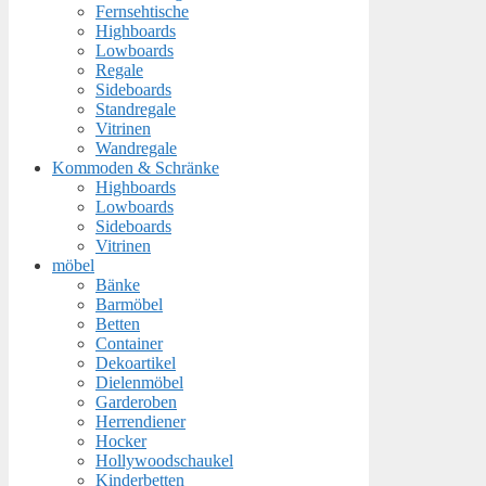
Fernsehtische
Highboards
Lowboards
Regale
Sideboards
Standregale
Vitrinen
Wandregale
Kommoden & Schränke
Highboards
Lowboards
Sideboards
Vitrinen
möbel
Bänke
Barmöbel
Betten
Container
Dekoartikel
Dielenmöbel
Garderoben
Herrendiener
Hocker
Hollywoodschaukel
Kinderbetten