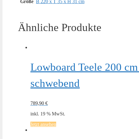
Größe
B 220 x T 35 x H 31 cm
Ähnliche Produkte
Lowboard Teele 200 cm 
schwebend
789,90
€
inkl. 19 % MwSt.
Jetzt ansehen