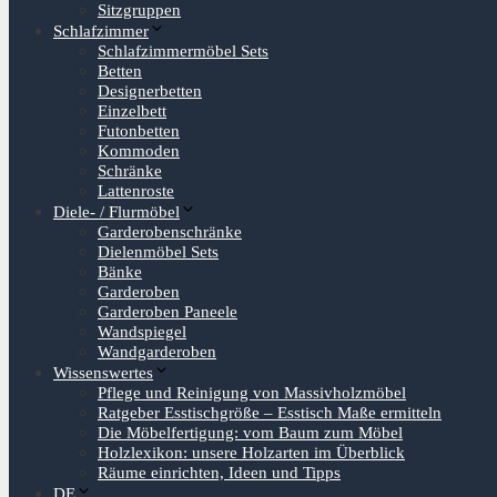
Sitzgruppen
Schlafzimmer
Schlafzimmermöbel Sets
Betten
Designerbetten
Einzelbett
Futonbetten
Kommoden
Schränke
Lattenroste
Diele- / Flurmöbel
Garderobenschränke
Dielenmöbel Sets
Bänke
Garderoben
Garderoben Paneele
Wandspiegel
Wandgarderoben
Wissenswertes
Pflege und Reinigung von Massivholzmöbel
Ratgeber Esstischgröße – Esstisch Maße ermitteln
Die Möbelfertigung: vom Baum zum Möbel
Holzlexikon: unsere Holzarten im Überblick
Räume einrichten, Ideen und Tipps
DE