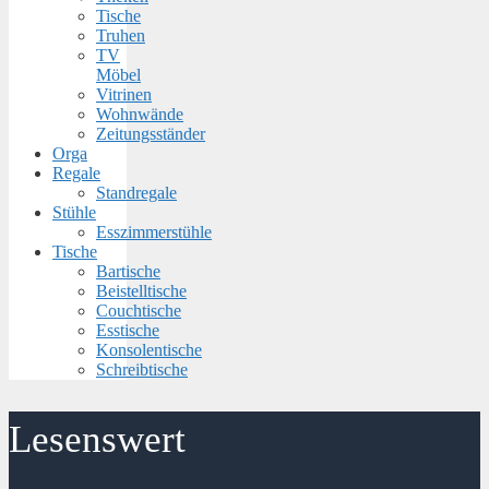
Tische
Truhen
TV
Möbel
Vitrinen
Wohnwände
Zeitungsständer
Orga
Regale
Standregale
Stühle
Esszimmerstühle
Tische
Bartische
Beistelltische
Couchtische
Esstische
Konsolentische
Schreibtische
Lesenswert