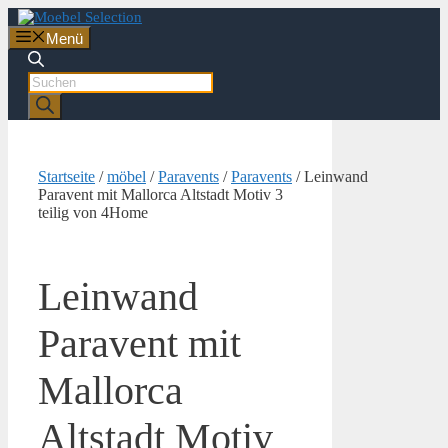
Zum
Inhalt
Menü
springen
Products
search
Startseite
/
möbel
/
Paravents
/
Paravents
/ Leinwand
Paravent mit Mallorca Altstadt Motiv 3
teilig von 4Home
Leinwand
Paravent mit
Mallorca
Altstadt Motiv