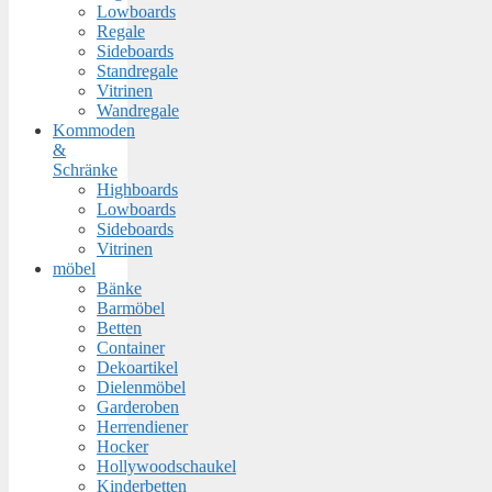
Lowboards
Regale
Sideboards
Standregale
Vitrinen
Wandregale
Kommoden
&
Schränke
Highboards
Lowboards
Sideboards
Vitrinen
möbel
Bänke
Barmöbel
Betten
Container
Dekoartikel
Dielenmöbel
Garderoben
Herrendiener
Hocker
Hollywoodschaukel
Kinderbetten