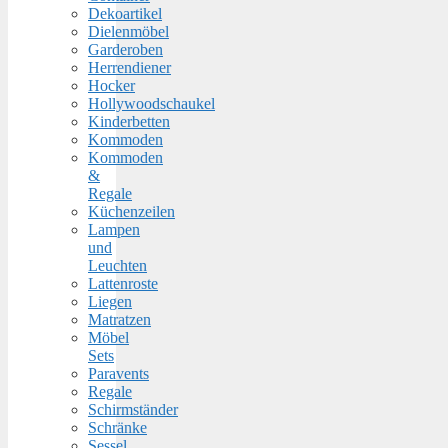
Dekoartikel
Dielenmöbel
Garderoben
Herrendiener
Hocker
Hollywoodschaukel
Kinderbetten
Kommoden
Kommoden
&
Regale
Küchenzeilen
Lampen
und
Leuchten
Lattenroste
Liegen
Matratzen
Möbel
Sets
Paravents
Regale
Schirmständer
Schränke
Sessel