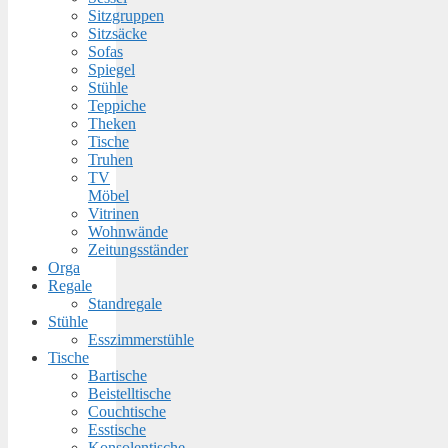
Sitzgruppen
Sitzsäcke
Sofas
Spiegel
Stühle
Teppiche
Theken
Tische
Truhen
TV
Möbel
Vitrinen
Wohnwände
Zeitungsständer
Orga
Regale
Standregale
Stühle
Esszimmerstühle
Tische
Bartische
Beistelltische
Couchtische
Esstische
Konsolentische