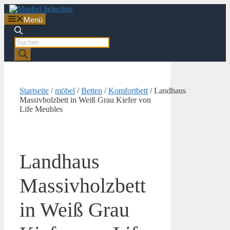
Zum
Inhalt
Menü
springen
Products
search
Startseite
/
möbel
/
Betten
/
Komfortbett
/ Landhaus
Massivholzbett in Weiß Grau Kiefer von
Life Meubles
Landhaus
Massivholzbett
in Weiß Grau