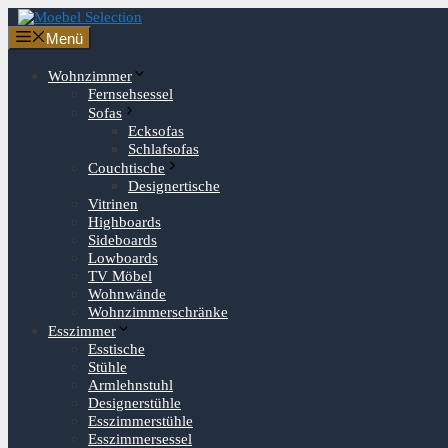
Zum
Inhalt
Menü
springen
Wohnzimmer
Fernsehsessel
Sofas
Ecksofas
Schlafsofas
Couchtische
Designertische
Vitrinen
Highboards
Sideboards
Lowboards
TV Möbel
Wohnwände
Wohnzimmerschränke
Esszimmer
Esstische
Stühle
Armlehnstuhl
Designerstühle
Esszimmerstühle
Esszimmersessel