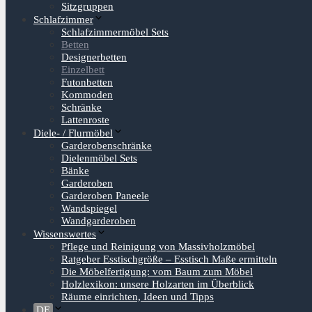
Sitzgruppen
Schlafzimmer
Schlafzimmermöbel Sets
Betten
Designerbetten
Einzelbett
Futonbetten
Kommoden
Schränke
Lattenroste
Diele- / Flurmöbel
Garderobenschränke
Dielenmöbel Sets
Bänke
Garderoben
Garderoben Paneele
Wandspiegel
Wandgarderoben
Wissenswertes
Pflege und Reinigung von Massivholzmöbel
Ratgeber Esstischgröße – Esstisch Maße ermitteln
Die Möbelfertigung: vom Baum zum Möbel
Holzlexikon: unsere Holzarten im Überblick
Räume einrichten, Ideen und Tipps
DE