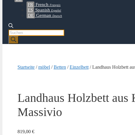
FR
French
Français
ES
Spanish
Español
DE
German
Deutsch
Products
search
Startseite
/
möbel
/
Betten
/
Einzelbett
/ Landhaus Holzbett aus
Landhaus Holzbett aus 
Massivio
819,00
€