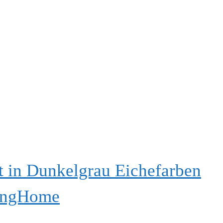
 in Dunkelgrau Eichefarben
vingHome