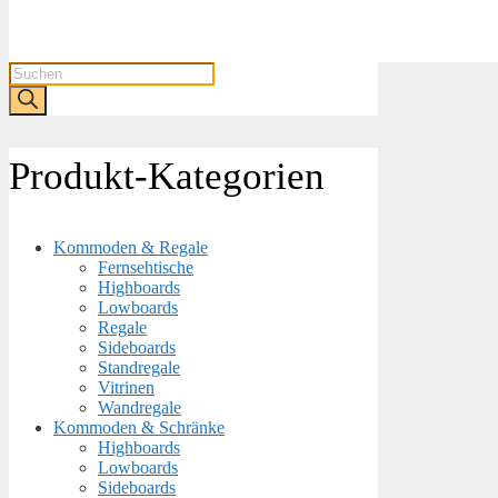
Products
search
Produkt-Kategorien
Kommoden & Regale
Fernsehtische
Highboards
Lowboards
Regale
Sideboards
Standregale
Vitrinen
Wandregale
Kommoden & Schränke
Highboards
Lowboards
Sideboards