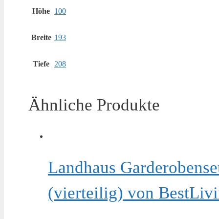
Höhe
100
Breite
193
Tiefe
208
Ähnliche Produkte
Landhaus Garderobenset
(vierteilig) von BestLi