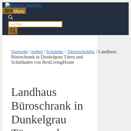
Zum
Inhalt
Menü
springen
Products
search
Startseite
/
möbel
/
Schränke
/
Aktenschränke
/ Landhaus
Büroschrank in Dunkelgrau Türen und
Schubladen von BestLivingHome
Landhaus
Büroschrank in
Dunkelgrau