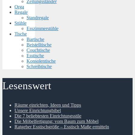
Zeitungsständer
Orga
Regale
Standregale
Stühle
Esszimmerstühle
Tische
Bartische
Beistelltische
Couchtische
Esstische
Konsolentische
Schreibtische
Lesenswert
Räume einrichten, Ideen und Tipps
Unsere Einrichtungbibel
Die 7 beliebtesten Einrichtungsstile
Die Möbelfertigung: vom Baum zum Möbel
Ratgeber Esstischgröße – Esstisch Maße ermitteln