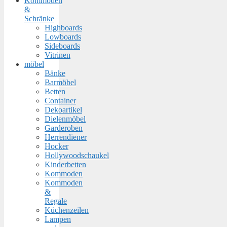
Kommoden
&
Schränke
Highboards
Lowboards
Sideboards
Vitrinen
möbel
Bänke
Barmöbel
Betten
Container
Dekoartikel
Dielenmöbel
Garderoben
Herrendiener
Hocker
Hollywoodschaukel
Kinderbetten
Kommoden
Kommoden
&
Regale
Küchenzeilen
Lampen