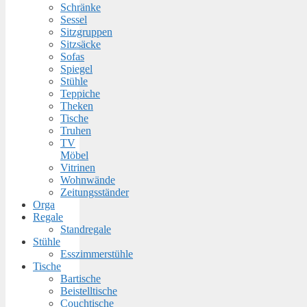
Schränke
Sessel
Sitzgruppen
Sitzsäcke
Sofas
Spiegel
Stühle
Teppiche
Theken
Tische
Truhen
TV
Möbel
Vitrinen
Wohnwände
Zeitungsständer
Orga
Regale
Standregale
Stühle
Esszimmerstühle
Tische
Bartische
Beistelltische
Couchtische