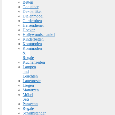
Betten
Container
Dekoartikel
Dielenmöbel
Garderoben
Herrendiener
Hocker
Hollywoodschaukel
Kinderbetten
Kommoden
Kommoden
&
Regale
Küchenzeilen
Lampen
und
Leuchten
Lattenroste
Liegen
Matratzen
Möbel
Sets
Paravents
Regale
Schirmständer