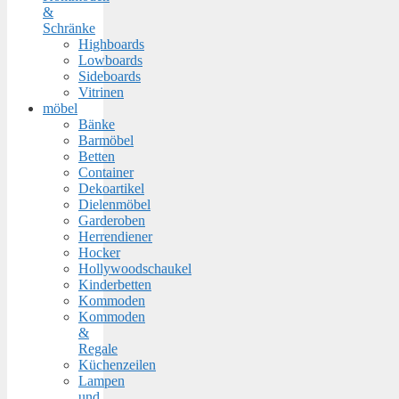
&
Schränke
Highboards
Lowboards
Sideboards
Vitrinen
möbel
Bänke
Barmöbel
Betten
Container
Dekoartikel
Dielenmöbel
Garderoben
Herrendiener
Hocker
Hollywoodschaukel
Kinderbetten
Kommoden
Kommoden
&
Regale
Küchenzeilen
Lampen
und