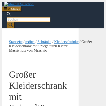
Zum
Inhalt
Menü
springen
Products
search
Startseite
/
möbel
/
Schränke
/
Kleiderschränke
/ Großer
Kleiderschrank mit Spiegeltüren Kiefer
Massivholz von Massivio
Großer
Kleiderschrank
mit