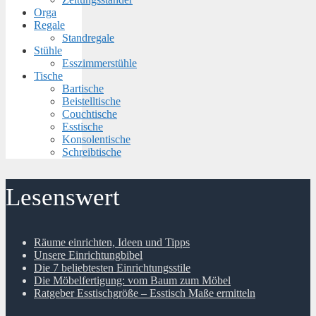
Orga
Regale
Standregale
Stühle
Esszimmerstühle
Tische
Bartische
Beistelltische
Couchtische
Esstische
Konsolentische
Schreibtische
Lesenswert
Räume einrichten, Ideen und Tipps
Unsere Einrichtungbibel
Die 7 beliebtesten Einrichtungsstile
Die Möbelfertigung: vom Baum zum Möbel
Ratgeber Esstischgröße – Esstisch Maße ermitteln