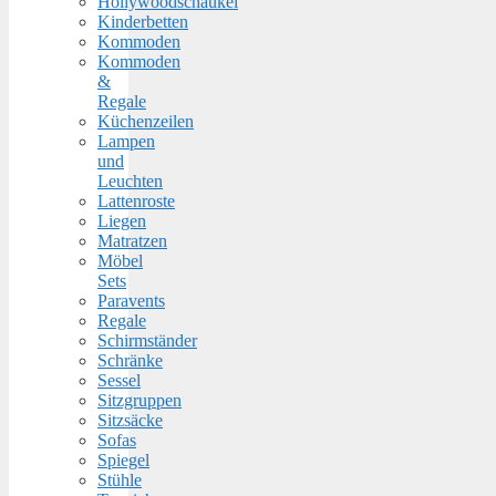
Hollywoodschaukel
Kinderbetten
Kommoden
Kommoden
&
Regale
Küchenzeilen
Lampen
und
Leuchten
Lattenroste
Liegen
Matratzen
Möbel
Sets
Paravents
Regale
Schirmständer
Schränke
Sessel
Sitzgruppen
Sitzsäcke
Sofas
Spiegel
Stühle