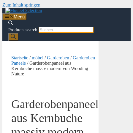
Zum Inhalt springen
Menü
Products search
Startseite
/
möbel
/
Garderoben
/
Garderoben
Paneele
/ Garderobenpaneel aus
Kernbuche massiv modern von Wooding
Nature
Garderobenpaneel
aus Kernbuche
massiv modern