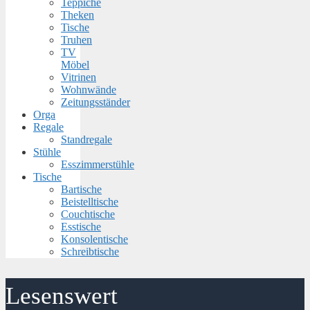
Teppiche
Theken
Tische
Truhen
TV
Möbel
Vitrinen
Wohnwände
Zeitungsständer
Orga
Regale
Standregale
Stühle
Esszimmerstühle
Tische
Bartische
Beistelltische
Couchtische
Esstische
Konsolentische
Schreibtische
Lesenswert