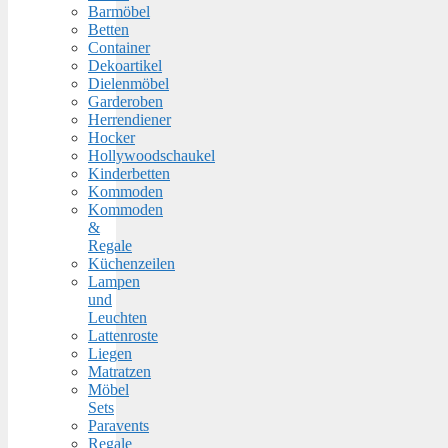
Barmöbel
Betten
Container
Dekoartikel
Dielenmöbel
Garderoben
Herrendiener
Hocker
Hollywoodschaukel
Kinderbetten
Kommoden
Kommoden
&
Regale
Küchenzeilen
Lampen
und
Leuchten
Lattenroste
Liegen
Matratzen
Möbel
Sets
Paravents
Regale