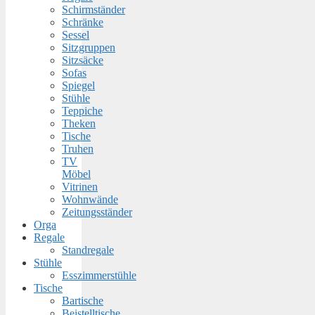
Schirmständer
Schränke
Sessel
Sitzgruppen
Sitzsäcke
Sofas
Spiegel
Stühle
Teppiche
Theken
Tische
Truhen
TV
Möbel
Vitrinen
Wohnwände
Zeitungsständer
Orga
Regale
Standregale
Stühle
Esszimmerstühle
Tische
Bartische
Beistelltische