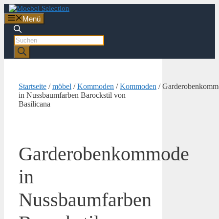
Zum
Inhalt
Menü
springen
Products
search
Startseite
/
möbel
/
Kommoden
/
Kommoden
/ Garderobenkomm
in Nussbaumfarben Barockstil von
Basilicana
Garderobenkommode
in
Nussbaumfarben