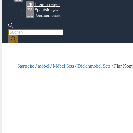
FR
French
Français
ES
Spanish
Español
DE
German
Deutsch
Products
search
Startseite
/
möbel
/
Möbel Sets
/
Dielenmöbel Sets
/ Flur Komm