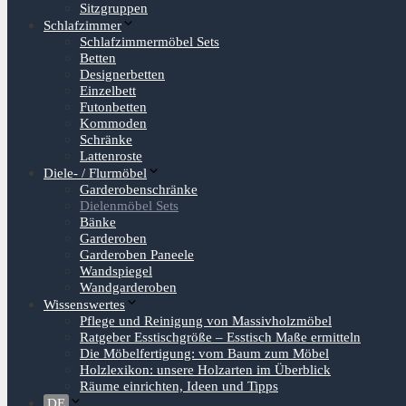
Sitzgruppen
Schlafzimmer
Schlafzimmermöbel Sets
Betten
Designerbetten
Einzelbett
Futonbetten
Kommoden
Schränke
Lattenroste
Diele- / Flurmöbel
Garderobenschränke
Dielenmöbel Sets
Bänke
Garderoben
Garderoben Paneele
Wandspiegel
Wandgarderoben
Wissenswertes
Pflege und Reinigung von Massivholzmöbel
Ratgeber Esstischgröße – Esstisch Maße ermitteln
Die Möbelfertigung: vom Baum zum Möbel
Holzlexikon: unsere Holzarten im Überblick
Räume einrichten, Ideen und Tipps
DE