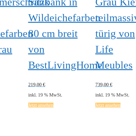
merschrank
Sitzbank in
Grau Kie
Wildeichefarben
teilmassi
efarben
80 cm breit
türig von
rau
von
Life
BestLivingHome
Meubles
219,00
€
739,00
€
inkl. 19 % MwSt.
inkl. 19 % MwSt.
Jetzt ansehen
Jetzt ansehen