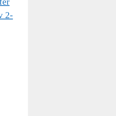
fer
v 2-