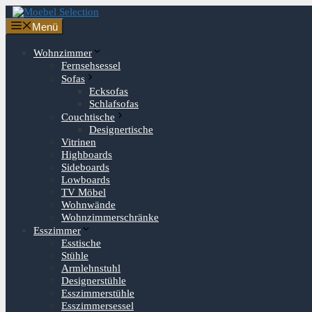
Zum
Inhalt
Menü
springen
Wohnzimmer
Fernsehsessel
Sofas
Ecksofas
Schlafsofas
Couchtische
Designertische
Vitrinen
Highboards
Sideboards
Lowboards
TV Möbel
Wohnwände
Wohnzimmerschränke
Esszimmer
Esstische
Stühle
Armlehnstuhl
Designerstühle
Esszimmerstühle
Esszimmersessel