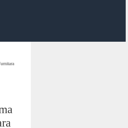
urnitara
oma
ara