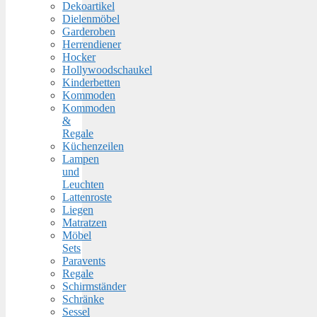
Dekoartikel
Dielenmöbel
Garderoben
Herrendiener
Hocker
Hollywoodschaukel
Kinderbetten
Kommoden
Kommoden
&
Regale
Küchenzeilen
Lampen
und
Leuchten
Lattenroste
Liegen
Matratzen
Möbel
Sets
Paravents
Regale
Schirmständer
Schränke
Sessel