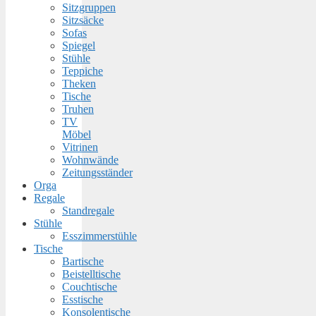
Sitzgruppen
Sitzsäcke
Sofas
Spiegel
Stühle
Teppiche
Theken
Tische
Truhen
TV
Möbel
Vitrinen
Wohnwände
Zeitungsständer
Orga
Regale
Standregale
Stühle
Esszimmerstühle
Tische
Bartische
Beistelltische
Couchtische
Esstische
Konsolentische