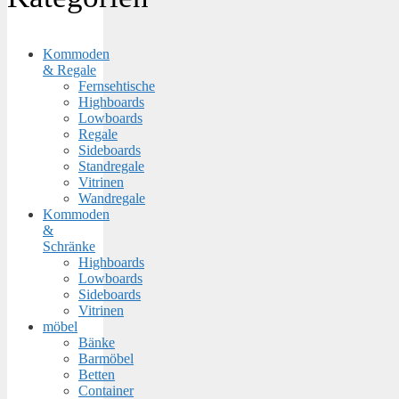
Kommoden
& Regale
Fernsehtische
Highboards
Lowboards
Regale
Sideboards
Standregale
Vitrinen
Wandregale
Kommoden
&
Schränke
Highboards
Lowboards
Sideboards
Vitrinen
möbel
Bänke
Barmöbel
Betten
Container