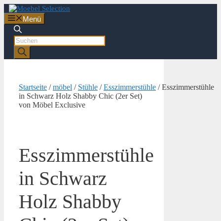
Zum
Inhalt
Menü
springen
Products
search
Startseite
/
möbel
/
Stühle
/
Esszimmerstühle
/ Esszimmerstühle
in Schwarz Holz Shabby Chic (2er Set)
von Möbel Exclusive
Esszimmerstühle
in Schwarz
Holz Shabby