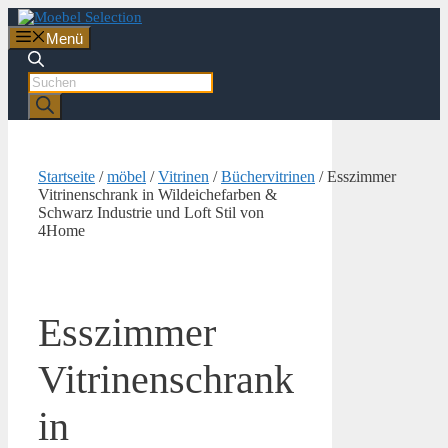
Zum
Inhalt
Menü
springen
Products
search
Startseite
/
möbel
/
Vitrinen
/
Büchervitrinen
/ Esszimmer
Vitrinenschrank in Wildeichefarben &
Schwarz Industrie und Loft Stil von
4Home
Esszimmer
Vitrinenschrank
in