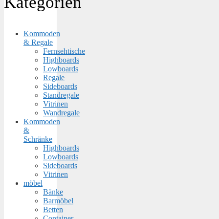
Kategorien
Kommoden
& Regale
Fernsehtische
Highboards
Lowboards
Regale
Sideboards
Standregale
Vitrinen
Wandregale
Kommoden
&
Schränke
Highboards
Lowboards
Sideboards
Vitrinen
möbel
Bänke
Barmöbel
Betten
Container