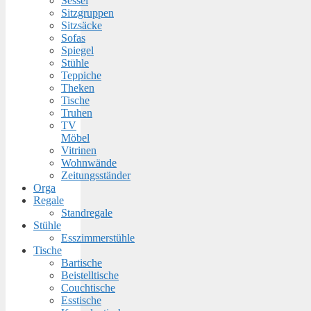
Sessel
Sitzgruppen
Sitzsäcke
Sofas
Spiegel
Stühle
Teppiche
Theken
Tische
Truhen
TV
Möbel
Vitrinen
Wohnwände
Zeitungsständer
Orga
Regale
Standregale
Stühle
Esszimmerstühle
Tische
Bartische
Beistelltische
Couchtische
Esstische