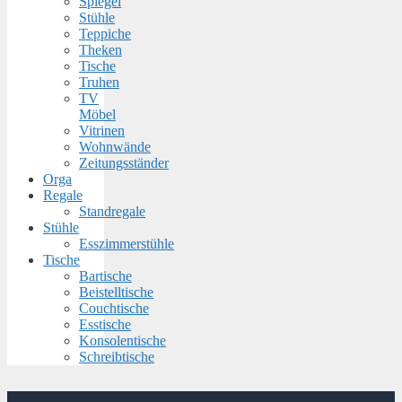
Spiegel
Stühle
Teppiche
Theken
Tische
Truhen
TV
Möbel
Vitrinen
Wohnwände
Zeitungsständer
Orga
Regale
Standregale
Stühle
Esszimmerstühle
Tische
Bartische
Beistelltische
Couchtische
Esstische
Konsolentische
Schreibtische