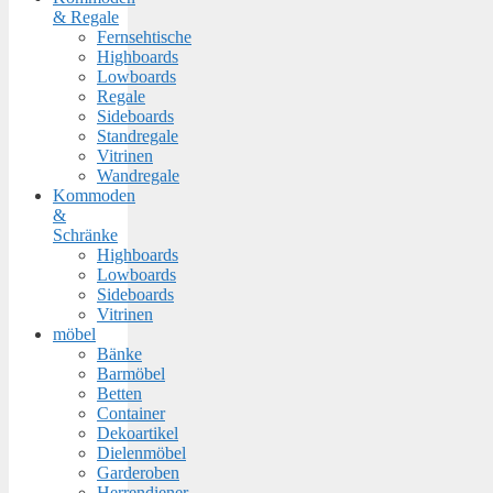
& Regale
Fernsehtische
Highboards
Lowboards
Regale
Sideboards
Standregale
Vitrinen
Wandregale
Kommoden
&
Schränke
Highboards
Lowboards
Sideboards
Vitrinen
möbel
Bänke
Barmöbel
Betten
Container
Dekoartikel
Dielenmöbel
Garderoben
Herrendiener