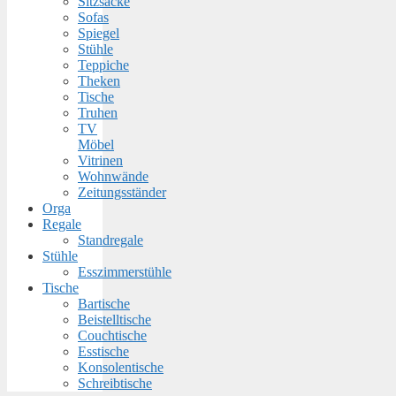
Sitzsäcke
Sofas
Spiegel
Stühle
Teppiche
Theken
Tische
Truhen
TV
Möbel
Vitrinen
Wohnwände
Zeitungsständer
Orga
Regale
Standregale
Stühle
Esszimmerstühle
Tische
Bartische
Beistelltische
Couchtische
Esstische
Konsolentische
Schreibtische