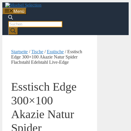
Zum
Inhalt
Menü
springen
Products
search
Startseite
/
Tische
/
Esstische
/ Esstisch
Edge 300×100 Akazie Natur Spider
Flachstahl Edelstahl Live-Edge
Esstisch Edge
300×100
Akazie Natur
Spider