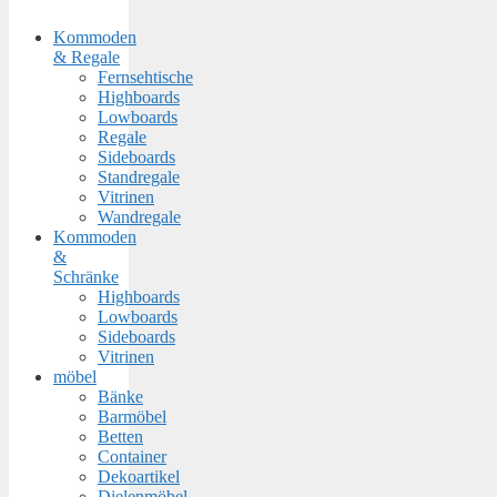
Kommoden
& Regale
Fernsehtische
Highboards
Lowboards
Regale
Sideboards
Standregale
Vitrinen
Wandregale
Kommoden
&
Schränke
Highboards
Lowboards
Sideboards
Vitrinen
möbel
Bänke
Barmöbel
Betten
Container
Dekoartikel
Dielenmöbel