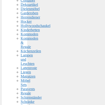
Container
Dekoartikel
Dielenmöbel
Garderoben
Herrendiener
Hocker
Hollywoodschaukel
Kinderbetten
Kommoden
Kommoden
&
Regale
Küchenzeilen
Lampen
und
Leuchten
Lattenroste
Liegen
Matratzen
Möbel
Sets
Paravents
Regale
Schirmständer
Schränke