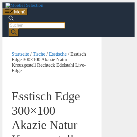
Zum
Inhalt
Menü
springen
Products
search
Startseite
/
Tische
/
Esstische
/ Esstisch
Edge 300×100 Akazie Natur
Kreuzgestell Rechteck Edelstahl Live-
Edge
Esstisch Edge
300×100
Akazie Natur