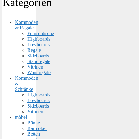
Kategorien
Kommoden
& Regale
Fernsehtische
Highboards
Lowboards
Regale
Sideboards
Standregale
Vitrinen
Wandregale
Kommoden
&
Schränke
Highboards
Lowboards
Sideboards
Vitrinen
möbel
Bänke
Barmöbel
Betten