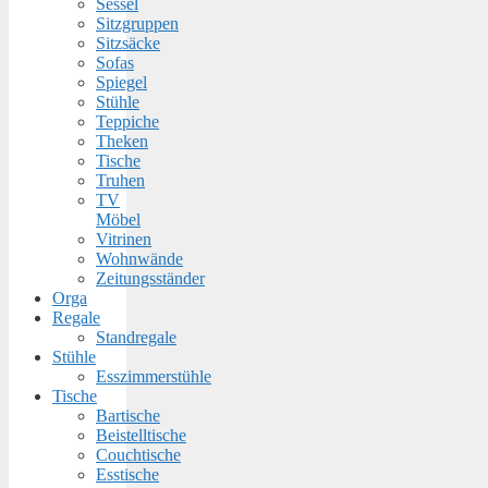
Sessel
Sitzgruppen
Sitzsäcke
Sofas
Spiegel
Stühle
Teppiche
Theken
Tische
Truhen
TV
Möbel
Vitrinen
Wohnwände
Zeitungsständer
Orga
Regale
Standregale
Stühle
Esszimmerstühle
Tische
Bartische
Beistelltische
Couchtische
Esstische