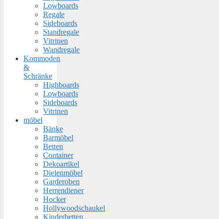
Lowboards
Regale
Sideboards
Standregale
Vitrinen
Wandregale
Kommoden
&
Schränke
Highboards
Lowboards
Sideboards
Vitrinen
möbel
Bänke
Barmöbel
Betten
Container
Dekoartikel
Dielenmöbel
Garderoben
Herrendiener
Hocker
Hollywoodschaukel
Kinderbetten