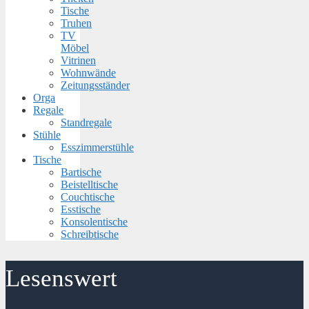
Tische
Truhen
TV
Möbel
Vitrinen
Wohnwände
Zeitungsständer
Orga
Regale
Standregale
Stühle
Esszimmerstühle
Tische
Bartische
Beistelltische
Couchtische
Esstische
Konsolentische
Schreibtische
Lesenswert