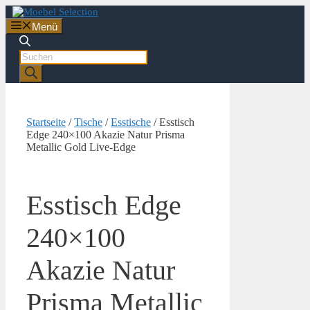
Zum
Inhalt
Menü
springen
Products
search
Startseite
/
Tische
/
Esstische
/ Esstisch
Edge 240×100 Akazie Natur Prisma
Metallic Gold Live-Edge
Esstisch Edge
240×100
Akazie Natur
Prisma Metallic