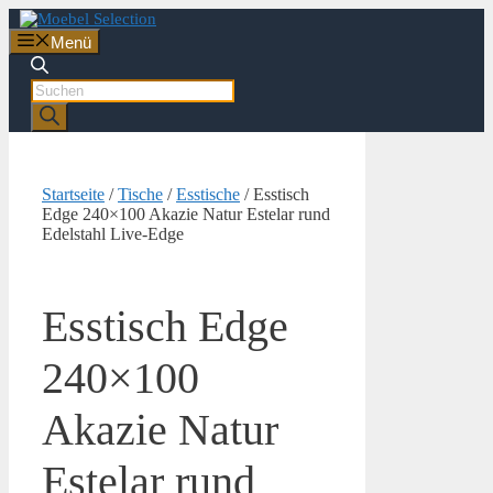
Zum
Inhalt
Menü
springen
Products
search
Startseite
/
Tische
/
Esstische
/ Esstisch
Edge 240×100 Akazie Natur Estelar rund
Edelstahl Live-Edge
Esstisch Edge
240×100
Akazie Natur
Estelar rund