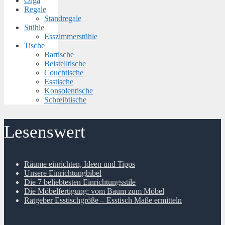
Orga
Regale
Standregale
Stühle
Esszimmerstühle
Tische
Bartische
Beistelltische
Couchtische
Esstische
Konsolentische
Schreibtische
Lesenswert
Räume einrichten, Ideen und Tipps
Unsere Einrichtungbibel
Die 7 beliebtesten Einrichtungsstile
Die Möbelfertigung: vom Baum zum Möbel
Ratgeber Esstischgröße – Esstisch Maße ermitteln