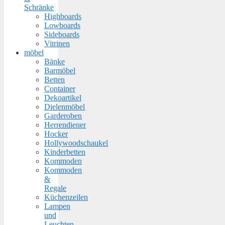
Schränke
Highboards
Lowboards
Sideboards
Vitrinen
möbel
Bänke
Barmöbel
Betten
Container
Dekoartikel
Dielenmöbel
Garderoben
Herrendiener
Hocker
Hollywoodschaukel
Kinderbetten
Kommoden
Kommoden
&
Regale
Küchenzeilen
Lampen
und
Leuchten