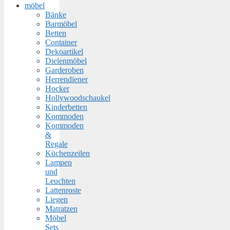
möbel
Bänke
Barmöbel
Betten
Container
Dekoartikel
Dielenmöbel
Garderoben
Herrendiener
Hocker
Hollywoodschaukel
Kinderbetten
Kommoden
Kommoden
&
Regale
Küchenzeilen
Lampen
und
Leuchten
Lattenroste
Liegen
Matratzen
Möbel
Sets