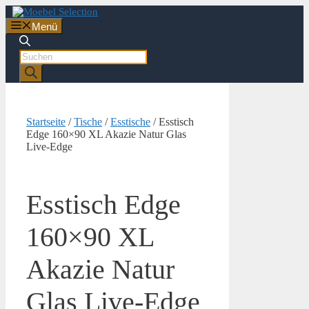
Zum
Inhalt
Menü
springen
Products
search
Startseite
/
Tische
/
Esstische
/ Esstisch
Edge 160×90 XL Akazie Natur Glas
Live-Edge
Esstisch Edge
160×90 XL
Akazie Natur
Glas Live-Edge