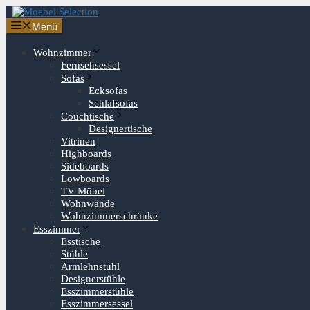
Zum
Inhalt
Menü
springen
Wohnzimmer
Fernsehsessel
Sofas
Ecksofas
Schlafsofas
Couchtische
Designertische
Vitrinen
Highboards
Sideboards
Lowboards
TV Möbel
Wohnwände
Wohnzimmerschränke
Esszimmer
Esstische
Stühle
Armlehnstuhl
Designerstühle
Esszimmerstühle
Esszimmersessel