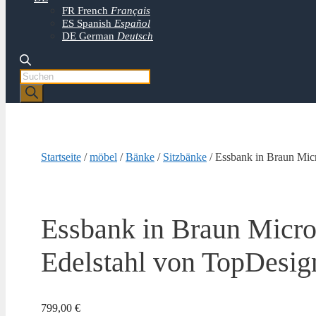
FR
French
Français
ES
Spanish
Español
DE
German
Deutsch
Products
search
Startseite
/
möbel
/
Bänke
/
Sitzbänke
/ Essbank in Braun Micr
Essbank in Braun Microf
Edelstahl von TopDesig
799,00
€