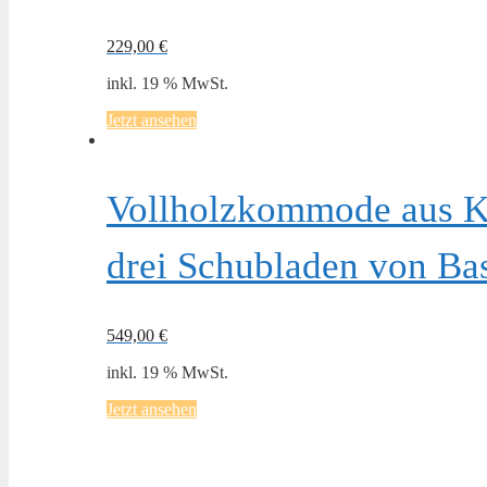
229,00
€
inkl. 19 % MwSt.
Jetzt ansehen
Vollholzkommode aus Ki
drei Schubladen von Bas
549,00
€
inkl. 19 % MwSt.
Jetzt ansehen