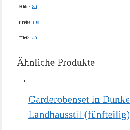
Höhe
80
Breite
108
Tiefe
40
Ähnliche Produkte
Garderobenset in Dunke
Landhausstil (fünfteili