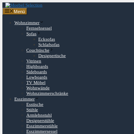
Zum
Inhalt
Menü
springen
Wohnzimmer
Fernsehsessel
Sofas
Ecksofas
Schlafsofas
Couchtische
Designertische
Vitrinen
Highboards
Sideboards
Lowboards
TV Möbel
Wohnwände
Wohnzimmerschränke
Esszimmer
Esstische
Stühle
Armlehnstuhl
Designerstühle
Esszimmerstühle
Esszimmersessel