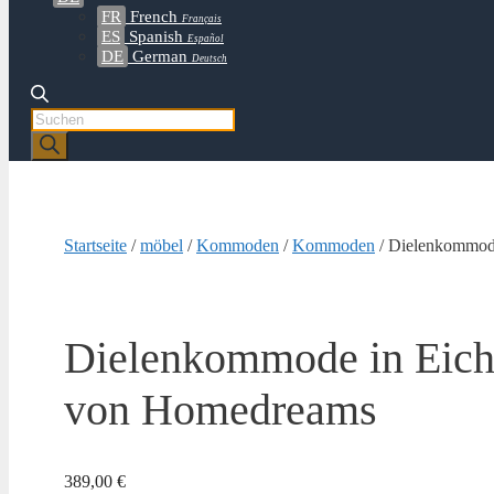
FR
French
Français
ES
Spanish
Español
DE
German
Deutsch
Products
search
Startseite
/
möbel
/
Kommoden
/
Kommoden
/ Dielenkommode
Dielenkommode in Eich
von Homedreams
389,00
€