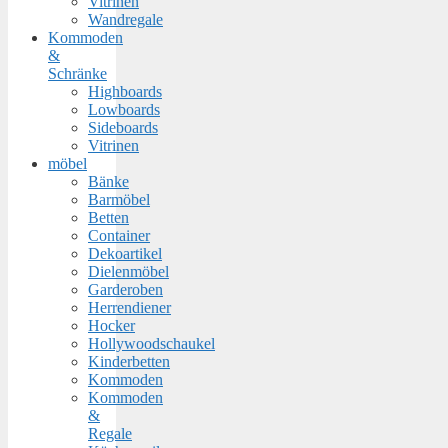
Vitrinen
Wandregale
Kommoden
&
Schränke
Highboards
Lowboards
Sideboards
Vitrinen
möbel
Bänke
Barmöbel
Betten
Container
Dekoartikel
Dielenmöbel
Garderoben
Herrendiener
Hocker
Hollywoodschaukel
Kinderbetten
Kommoden
Kommoden
&
Regale