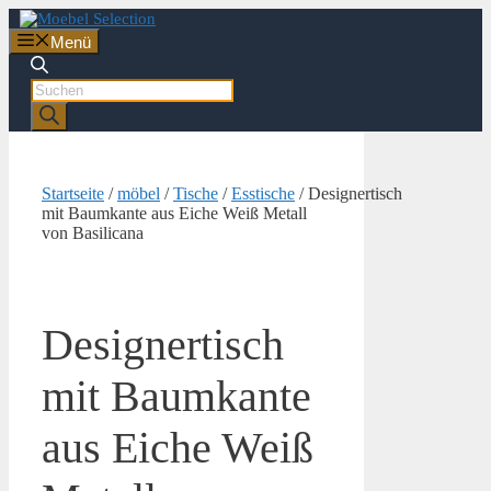
Zum
Inhalt
Menü
springen
Products
search
Startseite
/
möbel
/
Tische
/
Esstische
/ Designertisch
mit Baumkante aus Eiche Weiß Metall
von Basilicana
Designertisch
mit Baumkante
aus Eiche Weiß