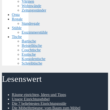
Vitrinen
Wohnwände
Zeitungsständer
Orga
Regale
Standregale
Stühle
Esszimmerstühle
Tische
Bartische
Beistelltische
Couchtische
Esstische
Konsolentische
Schreibtische
Lesenswert
Räume einrichten, Ideen und Tipps
Unsere Einrichtungbibel
Die 7 beliebtesten Einrichtungsstile
Die Möbelfertigung: vom Baum zum Möbel