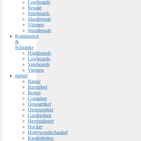
Lowboards
Regale
Sideboards
Standregale
Vitrinen
Wandregale
Kommoden
&
Schränke
Highboards
Lowboards
Sideboards
Vitrinen
möbel
Bänke
Barmöbel
Betten
Container
Dekoartikel
Dielenmöbel
Garderoben
Herrendiener
Hocker
Hollywoodschaukel
Kinderbetten