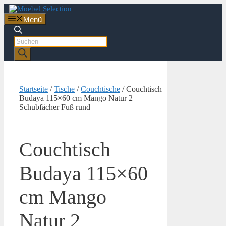
Zum
Inhalt
Menü
springen
Products
search
Startseite
/
Tische
/
Couchtische
/ Couchtisch
Budaya 115×60 cm Mango Natur 2
Schubfächer Fuß rund
Couchtisch
Budaya 115×60
cm Mango
Natur 2