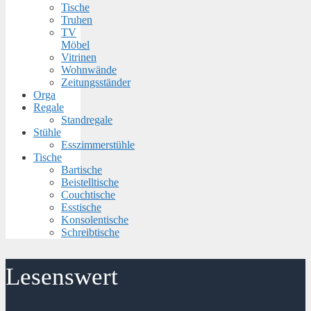
Tische
Truhen
TV
Möbel
Vitrinen
Wohnwände
Zeitungsständer
Orga
Regale
Standregale
Stühle
Esszimmerstühle
Tische
Bartische
Beistelltische
Couchtische
Esstische
Konsolentische
Schreibtische
Lesenswert