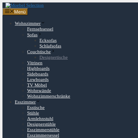
Zum
Inhalt
Menü
springen
Wohnzimmer
Fernsehsessel
Sofas
Ecksofas
Schlafsofas
Couchtische
Designertische
Vitrinen
Highboards
Sideboards
Lowboards
TV Möbel
Wohnwände
Wohnzimmerschränke
Esszimmer
Esstische
Stühle
Armlehnstuhl
Designerstühle
Esszimmerstühle
Esszimmersessel