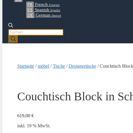
FR
French
Français
ES
Spanish
Español
DE
German
Deutsch
Products
search
Startseite
/
möbel
/
Tische
/
Designertische
/ Couchtisch Block
Couchtisch Block in Sc
619,00
€
inkl. 19 % MwSt.