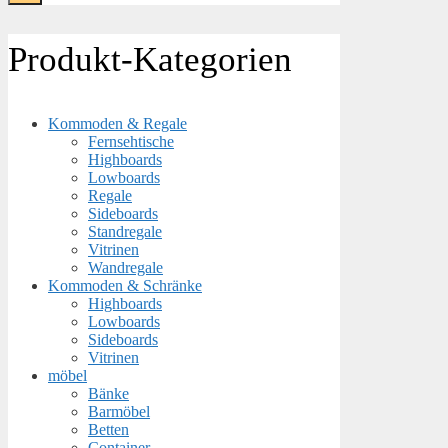
Produkt-Kategorien
Kommoden & Regale
Fernsehtische
Highboards
Lowboards
Regale
Sideboards
Standregale
Vitrinen
Wandregale
Kommoden & Schränke
Highboards
Lowboards
Sideboards
Vitrinen
möbel
Bänke
Barmöbel
Betten
Container