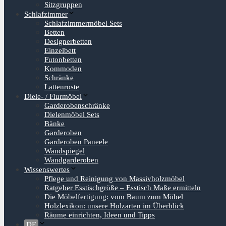
Sitzgruppen
Schlafzimmer
Schlafzimmermöbel Sets
Betten
Designerbetten
Einzelbett
Futonbetten
Kommoden
Schränke
Lattenroste
Diele- / Flurmöbel
Garderobenschränke
Dielenmöbel Sets
Bänke
Garderoben
Garderoben Paneele
Wandspiegel
Wandgarderoben
Wissenswertes
Pflege und Reinigung von Massivholzmöbel
Ratgeber Esstischgröße – Esstisch Maße ermitteln
Die Möbelfertigung: vom Baum zum Möbel
Holzlexikon: unsere Holzarten im Überblick
Räume einrichten, Ideen und Tipps
DE