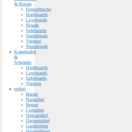
& Regale
Fernsehtische
Highboards
Lowboards
Regale
Sideboards
Standregale
Vitrinen
Wandregale
Kommoden
&
Schränke
Highboards
Lowboards
Sideboards
Vitrinen
möbel
Bänke
Barmöbel
Betten
Container
Dekoartikel
Dielenmöbel
Garderoben
Herrendiener