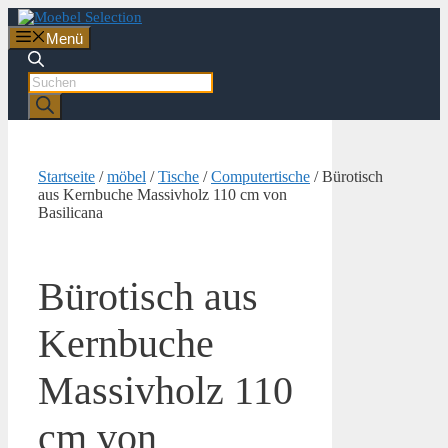
Zum
Inhalt
Menü
springen
Products
search
Startseite
/
möbel
/
Tische
/
Computertische
/ Bürotisch
aus Kernbuche Massivholz 110 cm von
Basilicana
Bürotisch aus
Kernbuche
Massivholz 110
cm von