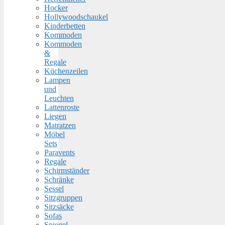
Hocker
Hollywoodschaukel
Kinderbetten
Kommoden
Kommoden
&
Regale
Küchenzeilen
Lampen
und
Leuchten
Lattenroste
Liegen
Matratzen
Möbel
Sets
Paravents
Regale
Schirmständer
Schränke
Sessel
Sitzgruppen
Sitzsäcke
Sofas
Spiegel