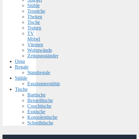
Stühle
Teppiche
Theken
Tische
Truhen
TV
Möbel
Vitrinen
Wohnwände
Zeitungsständer
Orga
Regale
Standregale
Stühle
Esszimmerstühle
Tische
Bartische
Beistelltische
Couchtische
Esstische
Konsolentische
Schreibtische