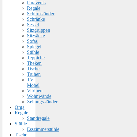
Paravents
Regale
Schirmständer
Schränke
Sessel
Sitzgruppen
Sitzsäcke
Sofas
Spiegel
Stühle
Teppiche
Theken
Tische
Truhen
TV
Möbel
Vitrinen
Wohnwände
Zeitungsständer
Orga
Regale
Standregale
Stühle
Esszimmerstühle
Tische