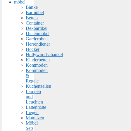
möbel
Bänke
Barmöbel
Betten
Container
Dekoartikel
Dielenmöbel
Garderoben
Herrendiener
Hocker
Hollywoodschaukel
Kinderbetten
Kommoden
Kommoden
&
Regale
Küchenzeilen
Lampen
und
Leuchten
Lattenroste
Liegen
Matratzen
Möbel
Sets