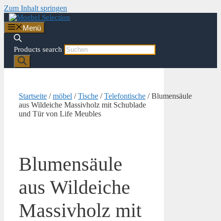
Zum Inhalt springen
Menü
Products search
Startseite
/
möbel
/
Tische
/
Telefontische
/ Blumensäule
aus Wildeiche Massivholz mit Schublade
und Tür von Life Meubles
Blumensäule
aus Wildeiche
Massivholz mit