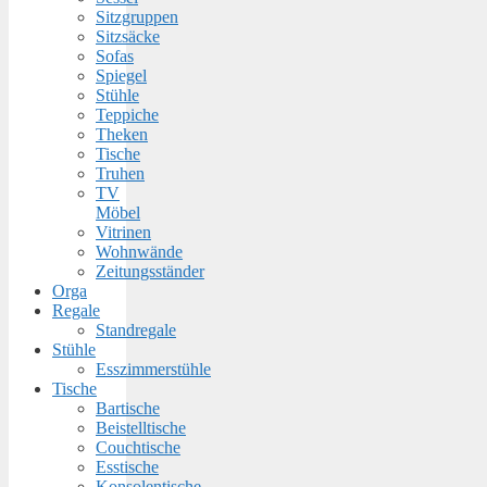
Sitzgruppen
Sitzsäcke
Sofas
Spiegel
Stühle
Teppiche
Theken
Tische
Truhen
TV
Möbel
Vitrinen
Wohnwände
Zeitungsständer
Orga
Regale
Standregale
Stühle
Esszimmerstühle
Tische
Bartische
Beistelltische
Couchtische
Esstische
Konsolentische