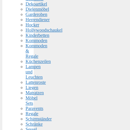
Dekoartikel
Dielenmöbel
Garderoben
Herrendiener
Hocker
Hollywoodschaukel
Kinderbetten
Kommoden
Kommoden
&
Regale
Küchenzeilen
Lampen
und
Leuchten
Lattenroste
Liegen
Matratzen
Möbel
Sets
Paravents
Regale
Schirmständer
Schränke
Sessel