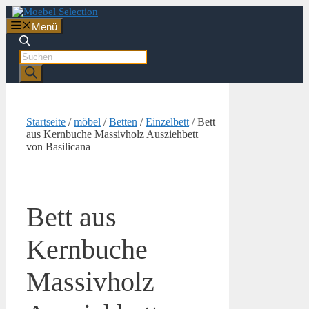
Zum
Inhalt
Menü
springen
Products
search
Startseite
/
möbel
/
Betten
/
Einzelbett
/ Bett
aus Kernbuche Massivholz Ausziehbett
von Basilicana
Bett aus
Kernbuche
Massivholz