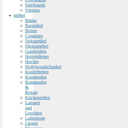
Sideboards
Vitrinen
möbel
Bänke
Barmöbel
Betten
Container
Dekoartikel
Dielenmöbel
Garderoben
Herrendiener
Hocker
Hollywoodschaukel
Kinderbetten
Kommoden
Kommoden
&
Regale
Küchenzeilen
Lampen
und
Leuchten
Lattenroste
Liegen