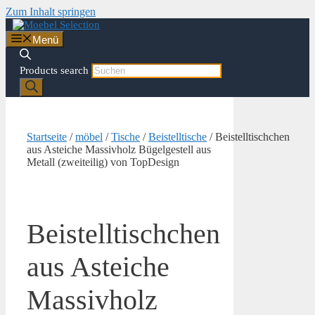
Zum Inhalt springen
Menü
Products search
Startseite
/
möbel
/
Tische
/
Beistelltische
/ Beistelltischchen
aus Asteiche Massivholz Bügelgestell aus
Metall (zweiteilig) von TopDesign
Beistelltischchen
aus Asteiche
Massivholz