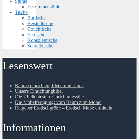
Stühle
Esszimmerstühle
Tische
Bartische
Beistelltische
Couchtische
Esstische
Konsolentische
Schreibtische
Lesenswert
Räume einrichten, Ideen und Tipps
Unsere Einrichtungbibel
Die 7 beliebtesten Einrichtungsstile
Die Möbelfertigung: vom Baum zum Möbel
Ratgeber Esstischgröße – Esstisch Maße ermitteln
Informationen