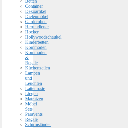
Betten
Container
Dekoartikel
Dielenmöbel
Garderoben
Herrendiener
Hocker
Hollywoodschaukel
Kinderbetten
Kommoden
Kommoden
&
Regale
Küchenzeilen
Lampen
und
Leuchten
Lattenroste
Liegen
Matratzen
Möbel
Sets
Paravents
Regale
Schirmständer