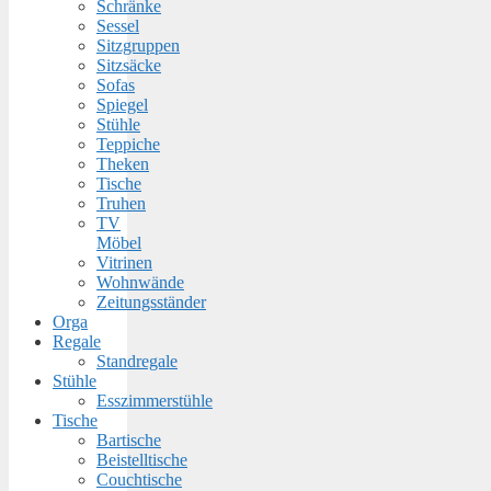
Schränke
Sessel
Sitzgruppen
Sitzsäcke
Sofas
Spiegel
Stühle
Teppiche
Theken
Tische
Truhen
TV
Möbel
Vitrinen
Wohnwände
Zeitungsständer
Orga
Regale
Standregale
Stühle
Esszimmerstühle
Tische
Bartische
Beistelltische
Couchtische