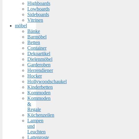
Highboards
Lowboards
Sideboards
Vitrinen
möbel
Bänke
Barmöbel
Betten
Container
Dekoartikel
Dielenmöbel
Garderoben
Herrendiener
Hocker
Hollywoodschaukel
Kinderbetten
Kommoden
Kommoden
&
Regale
Küchenzeilen
Lampen
und
Leuchten
Lattenroste