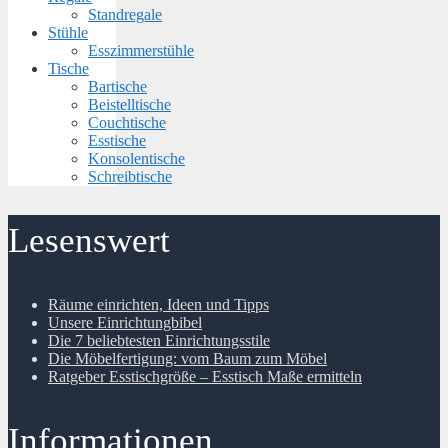
Standregale
Stühle
Esszimmerstühle
Tische
Bartische
Beistelltische
Couchtische
Esstische
Konsolentische
Schreibtische
Lesenswert
Räume einrichten, Ideen und Tipps
Unsere Einrichtungbibel
Die 7 beliebtesten Einrichtungsstile
Die Möbelfertigung: vom Baum zum Möbel
Ratgeber Esstischgröße – Esstisch Maße ermitteln
Informationen