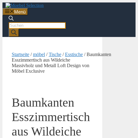
Zum
Inhalt
Menü
springen
Products
search
Startseite
/
möbel
/
Tische
/
Esstische
/ Baumkanten
Esszimmertisch aus Wildeiche
Massivholz und Metall Loft Design von
Möbel Exclusive
Baumkanten
Esszimmertisch
aus Wildeiche