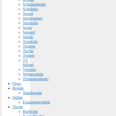
Schirmständer
Schränke
Sessel
Sitzgruppen
Sitzsäcke
Sofas
Spiegel
Stühle
Teppiche
Theken
Tische
Truhen
TV
Möbel
Vitrinen
Wohnwände
Zeitungsständer
Orga
Regale
Standregale
Stühle
Esszimmerstühle
Tische
Bartische