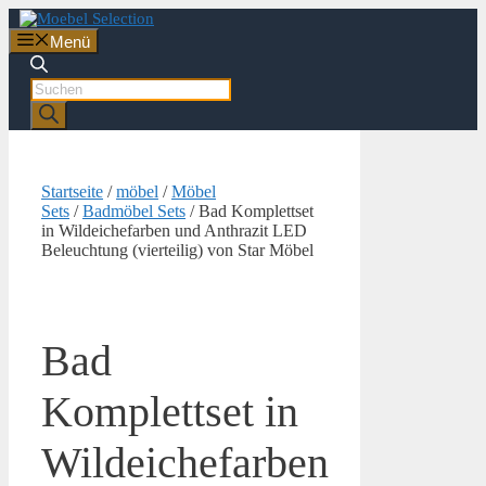
Zum
Inhalt
Menü
springen
Products
search
Startseite
/
möbel
/
Möbel
Sets
/
Badmöbel Sets
/ Bad Komplettset
in Wildeichefarben und Anthrazit LED
Beleuchtung (vierteilig) von Star Möbel
Bad
Komplettset in
Wildeichefarben