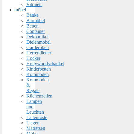
Vitrinen
möbel
Bänke
Barmöbel
Betten
Container
Dekoartikel
Dielenmöbel
Garderoben
Herrendiener
Hocker
Hollywoodschaukel
Kinderbetten
Kommoden
Kommoden
&
Regale
Küchenzeilen
Lampen
und
Leuchten
Lattenroste
Liegen
Matratzen
Möbel