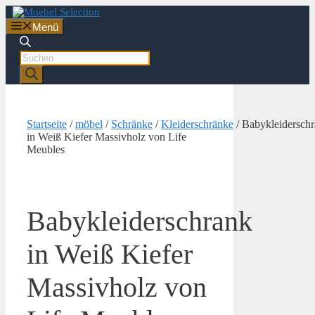
Zum
Inhalt
Menü
springen
Products
search
Startseite
/
möbel
/
Schränke
/
Kleiderschränke
/ Babykleidersch
in Weiß Kiefer Massivholz von Life
Meubles
Babykleiderschrank
in Weiß Kiefer
Massivholz von