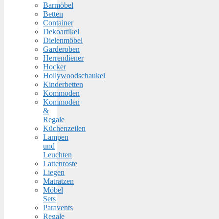
Barmöbel
Betten
Container
Dekoartikel
Dielenmöbel
Garderoben
Herrendiener
Hocker
Hollywoodschaukel
Kinderbetten
Kommoden
Kommoden
&
Regale
Küchenzeilen
Lampen
und
Leuchten
Lattenroste
Liegen
Matratzen
Möbel
Sets
Paravents
Regale