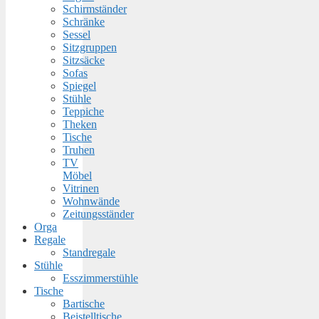
Schirmständer
Schränke
Sessel
Sitzgruppen
Sitzsäcke
Sofas
Spiegel
Stühle
Teppiche
Theken
Tische
Truhen
TV
Möbel
Vitrinen
Wohnwände
Zeitungsständer
Orga
Regale
Standregale
Stühle
Esszimmerstühle
Tische
Bartische
Beistelltische