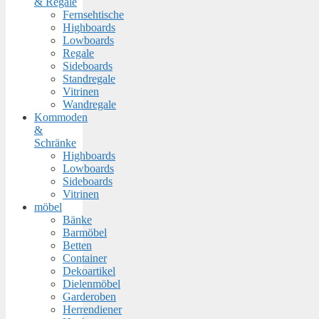
& Regale
Fernsehtische
Highboards
Lowboards
Regale
Sideboards
Standregale
Vitrinen
Wandregale
Kommoden
&
Schränke
Highboards
Lowboards
Sideboards
Vitrinen
möbel
Bänke
Barmöbel
Betten
Container
Dekoartikel
Dielenmöbel
Garderoben
Herrendiener