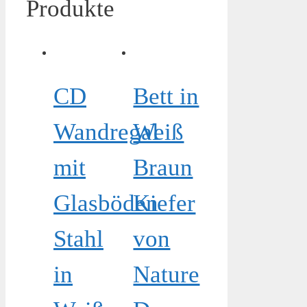
Produkte
CD
Bett in
Wandregal
Weiß
mit
Braun
Glasböden
Kiefer
Stahl
von
in
Nature