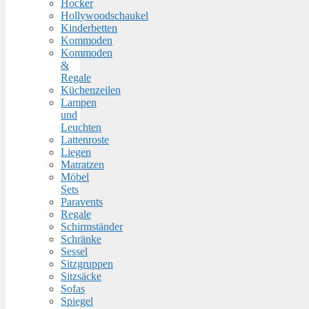
Hocker
Hollywoodschaukel
Kinderbetten
Kommoden
Kommoden
&
Regale
Küchenzeilen
Lampen
und
Leuchten
Lattenroste
Liegen
Matratzen
Möbel
Sets
Paravents
Regale
Schirmständer
Schränke
Sessel
Sitzgruppen
Sitzsäcke
Sofas
Spiegel