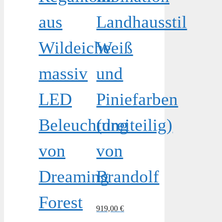
aus
Landhausstil
Wildeiche
Weiß
massiv
und
LED
Piniefarben
Beleuchtung
(dreiteilig)
von
von
Dreaming
Brandolf
Forest
919,00
€