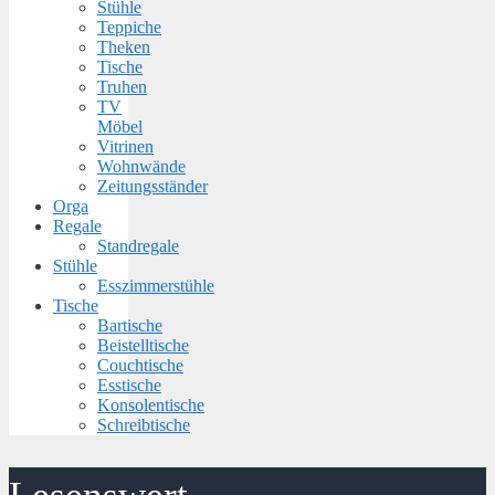
Stühle
Teppiche
Theken
Tische
Truhen
TV
Möbel
Vitrinen
Wohnwände
Zeitungsständer
Orga
Regale
Standregale
Stühle
Esszimmerstühle
Tische
Bartische
Beistelltische
Couchtische
Esstische
Konsolentische
Schreibtische