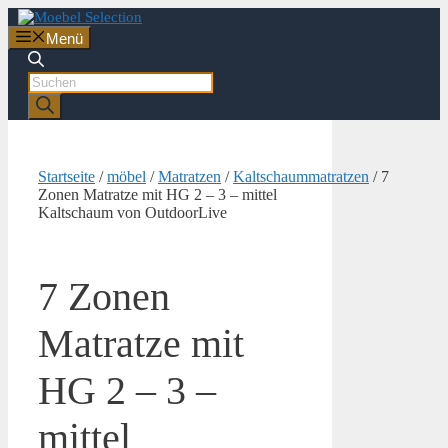
Zum
Inhalt
Menü
springen
Products
search
Startseite
/
möbel
/
Matratzen
/
Kaltschaummatratzen
/ 7
Zonen Matratze mit HG 2 – 3 – mittel
Kaltschaum von OutdoorLive
7 Zonen
Matratze mit
HG 2 – 3 –
mittel