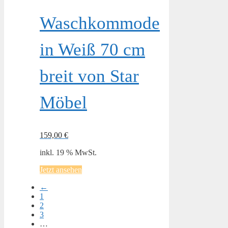
Waschkommode
in Weiß 70 cm
breit von Star
Möbel
159,00
€
inkl. 19 % MwSt.
Jetzt ansehen
←
1
2
3
…