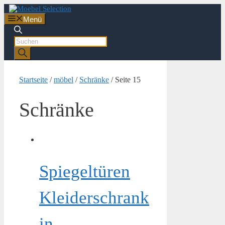
Zum
Inhalt
Menü
springen
Products
search
Startseite
/
möbel
/
Schränke
/ Seite 15
Schränke
Spiegeltüren
Kleiderschrank
in