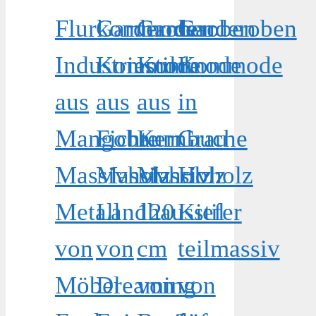
Flurkommode
Garderoben
Garderoben
Garderoben
Industriestil
Kommode
Kommode
Kommode
aus
aus
aus
in
Mangobaum
Fichte
Kernbuche
Grau
Massivholz
Massivholz
Massivholz
Holz
Metall
Landhausstil
120
Kiefer
von
von
cm
teilmassiv
Möbel
Dreaming
von
von