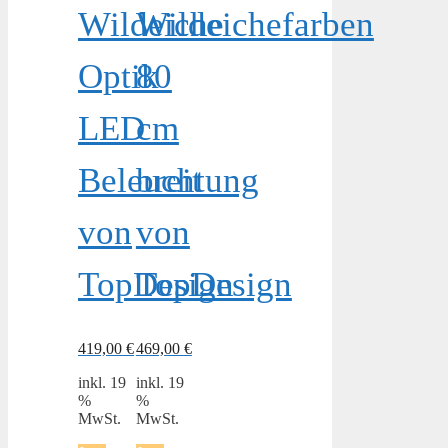
Wildeiche
Wildeichefarben
Optik
80
LED
cm
Beleuchtung
breit
von
von
TopDesign
TopDesign
419,00
€
469,00
€
inkl. 19
inkl. 19
%
%
MwSt.
MwSt.