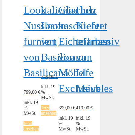
Look
italienischen
Glas
Holz
Nussbaum
Look
beschichtet
Kiefer
furniert
von
Eichefarben
teilmassiv
von
Basilicana
von
von
Basilicana
Möbel
Life
749,00
€
Exclusive
Meubles
inkl. 19
799,00
€
%
MwSt.
inkl. 19
%
Jetzt
399,00
€
419,00
€
MwSt.
ansehen
inkl. 19
inkl. 19
Jetzt
%
%
ansehen
MwSt.
MwSt.