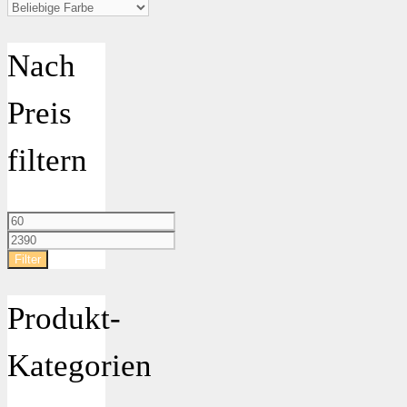
Nach
Preis
filtern
Min.
Preis
Max.
Preis
Filter
Produkt-
Kategorien