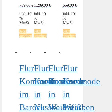
739,00
€
1.289,00
€
559,00
€
inkl. 19
inkl. 19
inkl. 19
%
%
%
MwSt.
MwSt.
MwSt.
Jetzt
Jetzt
Jetzt
ansehen
ansehen
ansehen
Flur
Flur
Flur
Flur
Kommode
Kommode
Kommode
Kommode
im
in
in
in
Barock
Nussbaumfarben
Weiß
Weiß