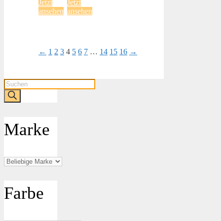
Jetzt
Jetzt
ansehen
ansehen
←
1
2
3
4
5
6
7
…
14
15
16
→
Products
search
Marke
Farbe