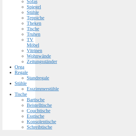
Sofas
Spiegel
Stühle
Teppiche
Theken
Tische
Truhen
TV
Möbel
Vitrinen
Wohnwände
Zeitungsständer
Orga
Regale
Standregale
Stühle
Esszimmerstühle
Tische
Bartische
Beistelltische
Couchtische
Esstische
Konsolentische
Schreibtische