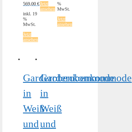
569,00
€
Jetzt
%
ansehen
MwSt.
inkl. 19
%
Jetzt
MwSt.
ansehen
Jetzt
ansehen
Garderobenkommode
Garderobenkommode
in
in
Weiß
Weiß
und
und