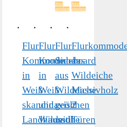
Jetzt
Jetzt
ansehen
ansehen
Flur
Flur
Flur
Flurkommod
Kommode
Kommode
Sideboard
aus
in
in
aus
Wildeiche
Weiß
Weiß
Wildeiche
Massivholz
skandinavischen
und
geölt
2
Landhausstil
Wildeiche
und
Türen