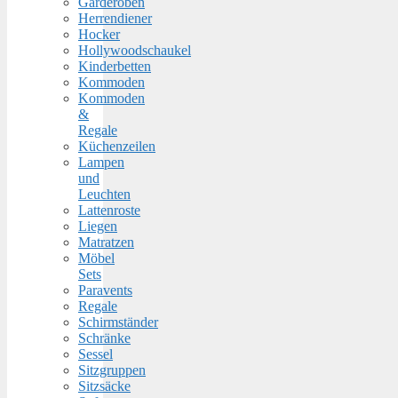
Garderoben
Herrendiener
Hocker
Hollywoodschaukel
Kinderbetten
Kommoden
Kommoden
&
Regale
Küchenzeilen
Lampen
und
Leuchten
Lattenroste
Liegen
Matratzen
Möbel
Sets
Paravents
Regale
Schirmständer
Schränke
Sessel
Sitzgruppen
Sitzsäcke