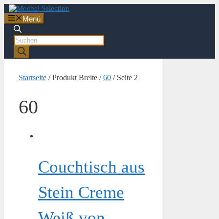
Zum
Inhalt
Menü
springen
Products
search
Startseite
/ Produkt Breite /
60
/ Seite 2
60
Couchtisch aus
Stein Creme
Weiß von