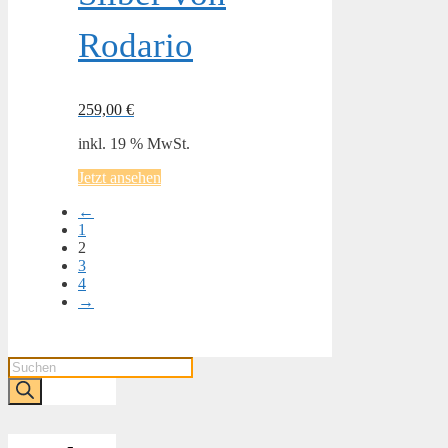
Rodario
259,00
€
inkl. 19 % MwSt.
Jetzt ansehen
←
1
2
3
4
→
Products
search