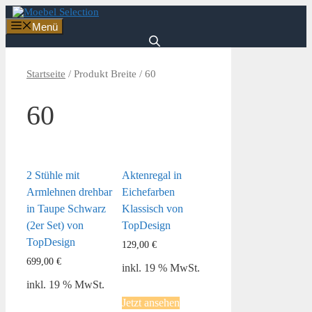
Zum
Inhalt
Menü
springen
Startseite
/ Produkt Breite / 60
60
2 Stühle mit
Aktenregal in
Armlehnen drehbar
Eichefarben
in Taupe Schwarz
Klassisch von
(2er Set) von
TopDesign
TopDesign
129,00
€
699,00
€
inkl. 19 % MwSt.
inkl. 19 % MwSt.
Jetzt ansehen