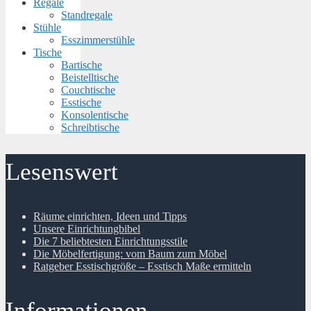
Regale
Standregale
Stühle
Esszimmerstühle
Tische
Bartische
Beistelltische
Couchtische
Esstische
Konsolentische
Schreibtische
Lesenswert
Räume einrichten, Ideen und Tipps
Unsere Einrichtungbibel
Die 7 beliebtesten Einrichtungsstile
Die Möbelfertigung: vom Baum zum Möbel
Ratgeber Esstischgröße – Esstisch Maße ermitteln
Informationen