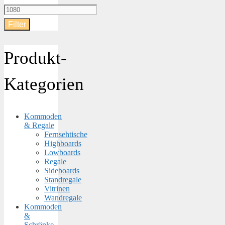
Preis
Max.
Filter
Preis
Produkt-
Kategorien
Kommoden
& Regale
Fernsehtische
Highboards
Lowboards
Regale
Sideboards
Standregale
Vitrinen
Wandregale
Kommoden
&
Schränke