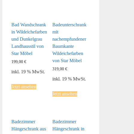
Bad Wandschrank
Badeunterschrank
in Wildeichefarben
mit
und Dunkelgrau
nachempfundener
Landhausstil von
Baumkante
Star Möbel
Wildeichefarben
von Star Möbel
199,00
€
319,00
€
inkl. 19 % MwSt.
inkl. 19 % MwSt.
Jetzt ansehen
Jetzt ansehen
Badezimmer
Badezimmer
Hängeschrank aus
Hängeschrank in