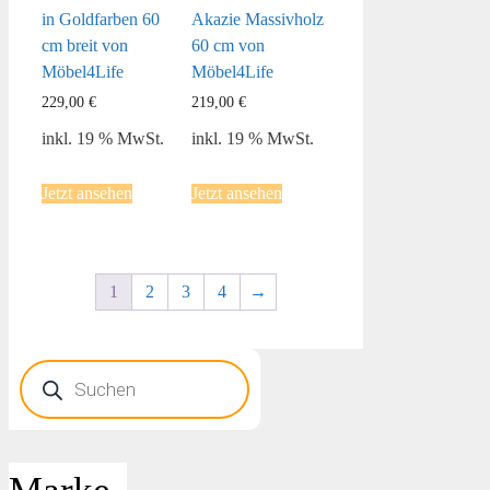
in Goldfarben 60
Akazie Massivholz
cm breit von
60 cm von
Möbel4Life
Möbel4Life
229,00
€
219,00
€
inkl. 19 % MwSt.
inkl. 19 % MwSt.
Jetzt ansehen
Jetzt ansehen
1
2
3
4
→
Products
search