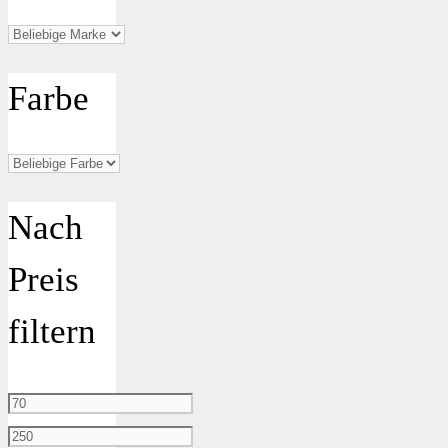
Farbe
Nach
Preis
filtern
Min.
Preis
Max.