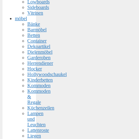
Lowboards
Sideboards
Vitrinen
möbel
Bänke
Barmöbel
Betten
Container
Dekoartikel
Dielenmöbel
Garderoben
Herrendiener
Hocker
Hollywoodschaukel
Kinderbetten
Kommoden
Kommoden
&
Regale
Küchenzeilen
Lampen
und
Leuchten
Lattenroste
Liegen