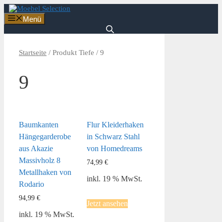
Zum
Inhalt
Menü
springen
Startseite
/ Produkt Tiefe / 9
9
Baumkanten
Flur Kleiderhaken
Hängegarderobe
in Schwarz Stahl
aus Akazie
von Homedreams
Massivholz 8
74,99
€
Metallhaken von
inkl. 19 % MwSt.
Rodario
94,99
€
Jetzt ansehen
inkl. 19 % MwSt.