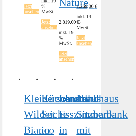
Nature
inkl. 19
Jetzt
%
1.269,00
€
ansehen
MwSt.
inkl. 19
Jetzt
2.819,00
%
€
ansehen
MwSt.
inkl. 19
%
Jetzt
MwSt.
ansehen
Jetzt
ansehen
Kleiderschrank
Küchenstuhl
Landhaus
Landhaus
Wildeiche
Set
Esszimmerbank
Sitzbank
Bianco
in
in
mit