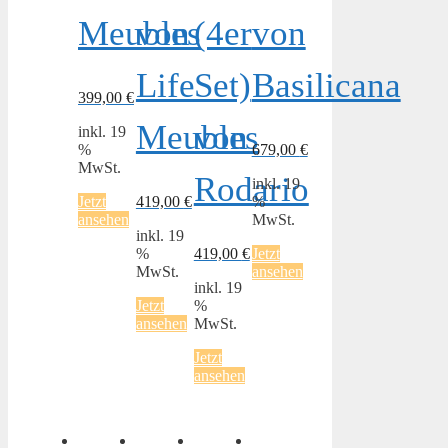
Meubles
von
(4er
von
Life
Set)
Basilicana
399,00
€
Meubles
von
inkl. 19
%
679,00
€
MwSt.
Rodario
inkl. 19
Jetzt
419,00
€
%
ansehen
MwSt.
inkl. 19
%
419,00
€
Jetzt
MwSt.
ansehen
inkl. 19
Jetzt
%
ansehen
MwSt.
Jetzt
ansehen