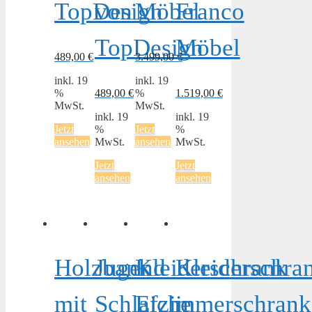
TopDesign
von
Möbel
Franco
TopDesign
Möbel
489,00
€
3.499,00
€
inkl. 19
inkl. 19
%
489,00
€
%
1.519,00
€
MwSt.
MwSt.
inkl. 19
inkl. 19
Jetzt
%
Jetzt
%
ansehen
MwSt.
ansehen
MwSt.
Jetzt
Jetzt
ansehen
ansehen
Holzbank
Jugend
Kleiderschrank
Kleiderschra
mit
Schlafzimmerschrank
Eiche
in