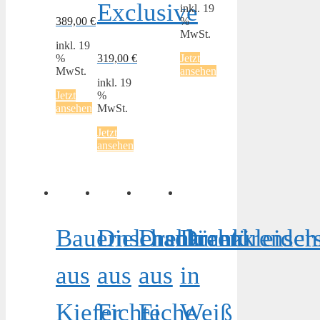
Exclusive
inkl. 19
389,00
€
%
MwSt.
inkl. 19
%
319,00
€
Jetzt
MwSt.
ansehen
inkl. 19
Jetzt
%
ansehen
MwSt.
Jetzt
ansehen
Bauernschank
Dielenschrank
Drehtürenkleider
Drehtürensch
aus
aus
aus
in
Kiefer
Fichte
Eiche
Weiß