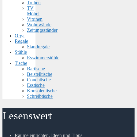
Truhen
TV
Möbel
Vitrinen
Wohnwände
Zeitungsständer
Orga
Regale
Standregale
Stühle
Esszimmerstühle
Tische
Bartische
Beistelltische
Couchtische
Esstische
Konsolentische
Schreibtische
Lesenswert
Räume einrichten, Ideen und Tipps