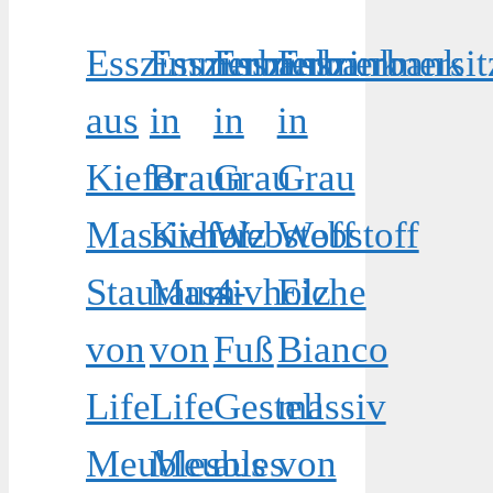
Esszimmerbank
Esszimmerbank
Esszimmerbank
Esszimmersit
aus
in
in
in
Kiefer
Braun
Grau
Grau
Massivholz
Kiefer
Webstoff
Webstoff
Stauraum
Massivholz
4-
Eiche
von
von
Fuß
Bianco
Life
Life
Gestell
massiv
Meubles
Meubles
aus
von